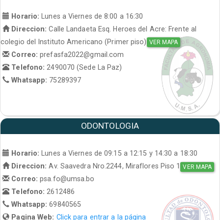
Horario:
Lunes a Viernes de 8:00 a 16:30
Direccion:
Calle Landaeta Esq. Heroes del Acre: Frente al
colegio del Instituto Americano (Primer piso)
VER MAPA
Correo:
prefasfa2022@gmail.com
Telefono:
2490070 (Sede La Paz)
Whatsapp:
75289397
ODONTOLOGIA
Horario:
Lunes a Viernes de 09:15 a 12:15 y 14:30 a 18:30
Direccion:
Av. Saavedra Nro.2244, Miraflores Piso 1
VER MAPA
Correo:
psa.fo@umsa.bo
Telefono:
2612486
Whatsapp:
69840565
Pagina Web:
Click para entrar a la página