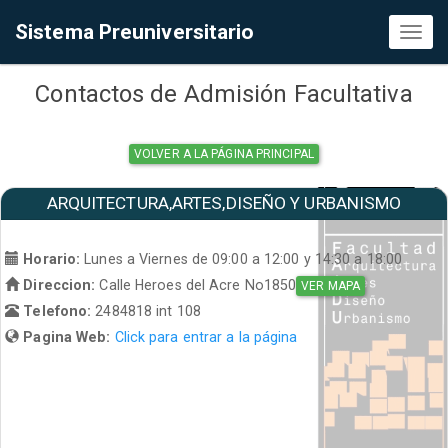
Sistema Preuniversitario
Toggl
naviga
Contactos de Admisión Facultativa
VOLVER A LA PÁGINA PRINCIPAL
ARQUITECTURA,ARTES,DISEÑO Y URBANISMO
Horario:
Lunes a Viernes de 09:00 a 12:00 y 14:30 a 18:00
Direccion:
Calle Heroes del Acre No1850
VER MAPA
Telefono:
2484818 int 108
Pagina Web:
Click para entrar a la página