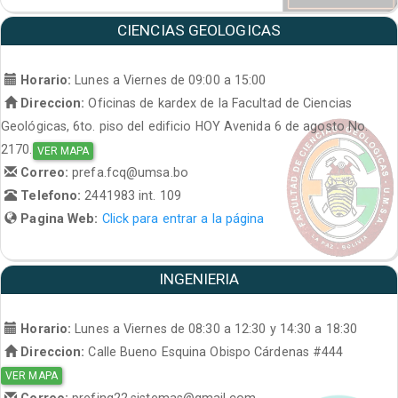
CIENCIAS GEOLOGICAS
Horario:
Lunes a Viernes de 09:00 a 15:00
Direccion:
Oficinas de kardex de la Facultad de Ciencias
Geológicas, 6to. piso del edificio HOY Avenida 6 de agosto No.
2170.
VER MAPA
Correo:
prefa.fcq@umsa.bo
Telefono:
2441983 int. 109
Pagina Web:
Click para entrar a la página
INGENIERIA
Horario:
Lunes a Viernes de 08:30 a 12:30 y 14:30 a 18:30
Direccion:
Calle Bueno Esquina Obispo Cárdenas #444
VER MAPA
Correo:
prefing22.sistemas@gmail.com