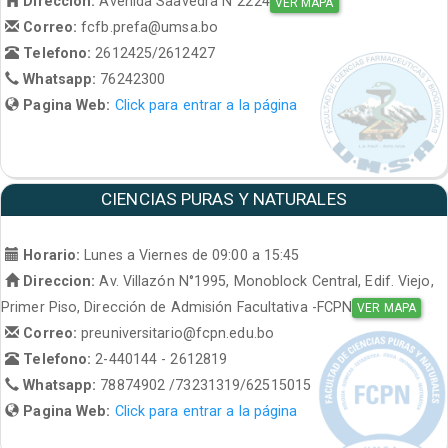
Direccion:
Avenida Saavedra N°2224
VER MAPA
Correo:
fcfb.prefa@umsa.bo
Telefono:
2612425/2612427
Whatsapp:
76242300
Pagina Web:
Click para entrar a la página
CIENCIAS PURAS Y NATURALES
Horario:
Lunes a Viernes de 09:00 a 15:45
Direccion:
Av. Villazón N°1995, Monoblock Central, Edif. Viejo,
Primer Piso, Dirección de Admisión Facultativa -FCPN
VER MAPA
Correo:
preuniversitario@fcpn.edu.bo
Telefono:
2-440144 - 2612819
Whatsapp:
78874902 /73231319/62515015
Pagina Web:
Click para entrar a la página