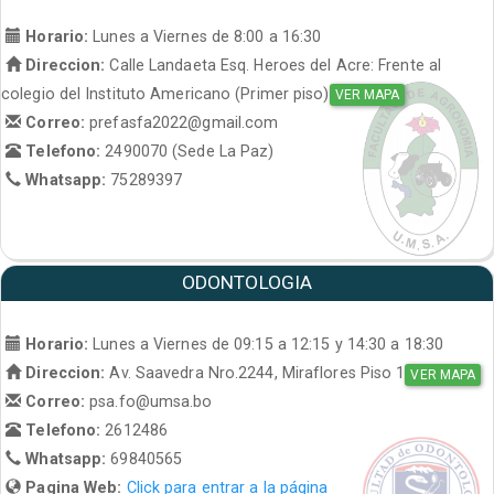
Horario:
Lunes a Viernes de 8:00 a 16:30
Direccion:
Calle Landaeta Esq. Heroes del Acre: Frente al
colegio del Instituto Americano (Primer piso)
VER MAPA
Correo:
prefasfa2022@gmail.com
Telefono:
2490070 (Sede La Paz)
Whatsapp:
75289397
ODONTOLOGIA
Horario:
Lunes a Viernes de 09:15 a 12:15 y 14:30 a 18:30
Direccion:
Av. Saavedra Nro.2244, Miraflores Piso 1
VER MAPA
Correo:
psa.fo@umsa.bo
Telefono:
2612486
Whatsapp:
69840565
Pagina Web:
Click para entrar a la página