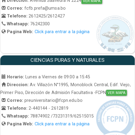
Direccion:
Avenida Saavedra N°2224
VER MAPA
Correo:
fcfb.prefa@umsa.bo
Telefono:
2612425/2612427
Whatsapp:
76242300
Pagina Web:
Click para entrar a la página
CIENCIAS PURAS Y NATURALES
Horario:
Lunes a Viernes de 09:00 a 15:45
Direccion:
Av. Villazón N°1995, Monoblock Central, Edif. Viejo,
Primer Piso, Dirección de Admisión Facultativa -FCPN
VER MAPA
Correo:
preuniversitario@fcpn.edu.bo
Telefono:
2-440144 - 2612819
Whatsapp:
78874902 /73231319/62515015
Pagina Web:
Click para entrar a la página