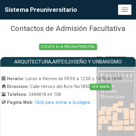
Sistema Preuniversitario
Toggl
naviga
Contactos de Admisión Facultativa
VOLVER A LA PÁGINA PRINCIPAL
ARQUITECTURA,ARTES,DISEÑO Y URBANISMO
Horario:
Lunes a Viernes de 09:00 a 12:00 y 14:30 a 18:00
Direccion:
Calle Heroes del Acre No1850
VER MAPA
Telefono:
2484818 int 108
Pagina Web:
Click para entrar a la página