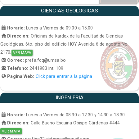
CIENCIAS GEOLOGICAS
Horario:
Lunes a Viernes de 09:00 a 15:00
Direccion:
Oficinas de kardex de la Facultad de Ciencias
Geológicas, 6to. piso del edificio HOY Avenida 6 de agosto No.
2170.
VER MAPA
Correo:
prefa.fcq@umsa.bo
Telefono:
2441983 int. 109
Pagina Web:
Click para entrar a la página
INGENIERIA
Horario:
Lunes a Viernes de 08:30 a 12:30 y 14:30 a 18:30
Direccion:
Calle Bueno Esquina Obispo Cárdenas #444
VER MAPA
Correo:
prefing22.sistemas@gmail.com