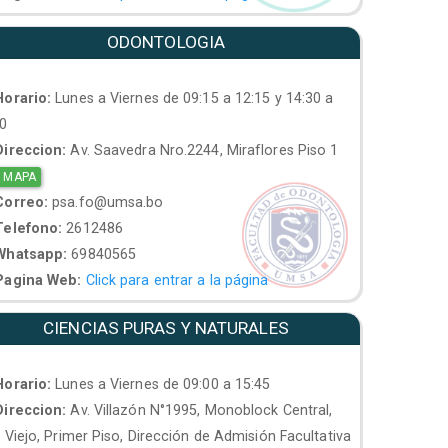
ODONTOLOGIA
orario:
Lunes a Viernes de 09:15 a 12:15 y 14:30 a
30
ireccion:
Av. Saavedra Nro.2244, Miraflores Piso 1
 MAPA
orreo:
psa.fo@umsa.bo
elefono:
2612486
hatsapp:
69840565
agina Web:
Click para entrar a la página
CIENCIAS PURAS Y NATURALES
orario:
Lunes a Viernes de 09:00 a 15:45
ireccion:
Av. Villazón N°1995, Monoblock Central,
. Viejo, Primer Piso, Dirección de Admisión Facultativa