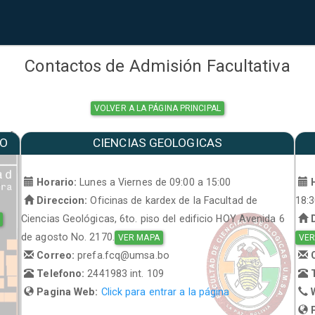
Contactos de Admisión Facultativa
VOLVER A LA PÁGINA PRINCIPAL
MO
CIENCIAS GEOLOGICAS
a
Horario:
Lunes a Viernes de 09:00 a 15:00
H
Direccion:
Oficinas de kardex de la Facultad de
18:
Ciencias Geológicas, 6to. piso del edificio HOY Avenida 6
D
de agosto No. 2170.
VER MAPA
VER
Correo:
prefa.fcq@umsa.bo
C
Telefono:
2441983 int. 109
T
Pagina Web:
Click para entrar a la página
W
P