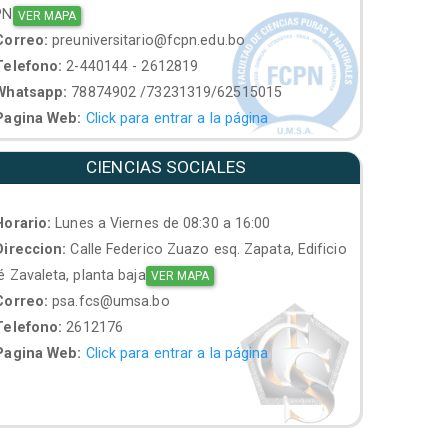
PN
VER MAPA
orreo:
preuniversitario@fcpn.edu.bo
elefono:
2-440144 - 2612819
hatsapp:
78874902 /73231319/62515015
agina Web:
Click para entrar a la página
CIENCIAS SOCIALES
orario:
Lunes a Viernes de 08:30 a 16:00
ireccion:
Calle Federico Zuazo esq. Zapata, Edificio
 Zavaleta, planta baja
VER MAPA
orreo:
psa.fcs@umsa.bo
elefono:
2612176
agina Web:
Click para entrar a la página