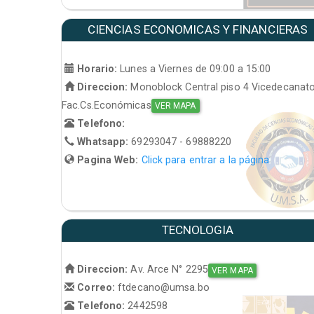
CIENCIAS ECONOMICAS Y FINANCIERAS
Horario:
Lunes a Viernes de 09:00 a 15:00
Direccion:
Monoblock Central piso 4 Vicedecanat
Fac.Cs.Económicas
VER MAPA
Telefono:
Whatsapp:
69293047 - 69888220
Pagina Web:
Click para entrar a la página
TECNOLOGIA
Direccion:
Av. Arce N° 2295
VER MAPA
Correo:
ftdecano@umsa.bo
Telefono:
2442598