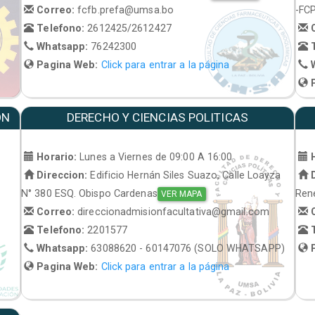
Correo:
fcfb.prefa@umsa.bo
-FC
Telefono:
2612425/2612427
C
Whatsapp:
76242300
T
Pagina Web:
Click para entrar a la página
W
P
ON
DERECHO Y CIENCIAS POLITICAS
Horario:
Lunes a Viernes de 09:00 A 16:00
H
Direccion:
Edificio Hernán Siles Suazo, Calle Loayza
D
N° 380 ESQ. Obispo Cardenas
René
VER MAPA
Correo:
direccionadmisionfacultativa@gmail.com
C
Telefono:
2201577
T
Whatsapp:
63088620 - 60147076 (SOLO WHATSAPP)
P
Pagina Web:
Click para entrar a la página