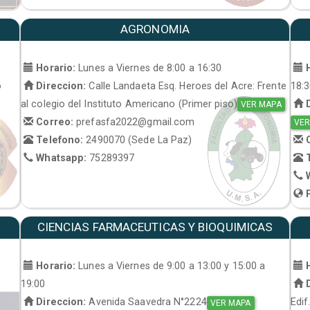
AGRONOMIA
Horario:
Lunes a Viernes de 8:00 a 16:30
H
o
Direccion:
Calle Landaeta Esq. Heroes del Acre: Frente
18:
al colegio del Instituto Americano (Primer piso)
D
VER MAPA
Correo:
prefasfa2022@gmail.com
VER
Telefono:
2490070 (Sede La Paz)
C
Whatsapp:
75289397
T
W
P
CIENCIAS FARMACEUTICAS Y BIOQUIMICAS
Horario:
Lunes a Viernes de 9:00 a 13:00 y 15:00 a
H
19:00
D
Direccion:
Avenida Saavedra N°2224
Edif
VER MAPA