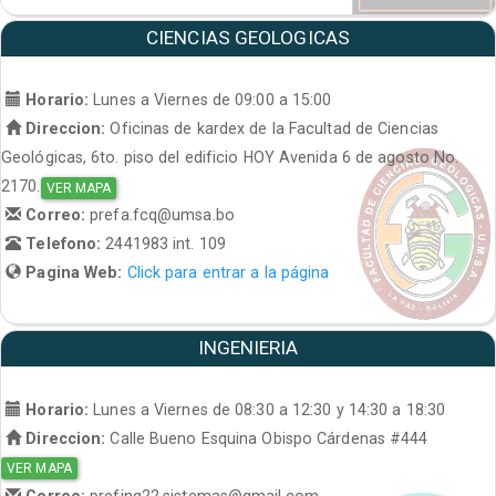
CIENCIAS GEOLOGICAS
Horario:
Lunes a Viernes de 09:00 a 15:00
Direccion:
Oficinas de kardex de la Facultad de Ciencias
Geológicas, 6to. piso del edificio HOY Avenida 6 de agosto No.
2170.
VER MAPA
Correo:
prefa.fcq@umsa.bo
Telefono:
2441983 int. 109
Pagina Web:
Click para entrar a la página
INGENIERIA
Horario:
Lunes a Viernes de 08:30 a 12:30 y 14:30 a 18:30
Direccion:
Calle Bueno Esquina Obispo Cárdenas #444
VER MAPA
Correo:
prefing22.sistemas@gmail.com