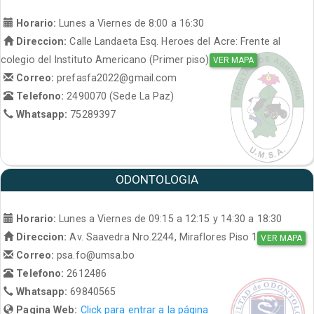
Horario:
Lunes a Viernes de 8:00 a 16:30
Direccion:
Calle Landaeta Esq. Heroes del Acre: Frente al
colegio del Instituto Americano (Primer piso)
VER MAPA
Correo:
prefasfa2022@gmail.com
Telefono:
2490070 (Sede La Paz)
Whatsapp:
75289397
ODONTOLOGIA
Horario:
Lunes a Viernes de 09:15 a 12:15 y 14:30 a 18:30
Direccion:
Av. Saavedra Nro.2244, Miraflores Piso 1
VER MAPA
Correo:
psa.fo@umsa.bo
Telefono:
2612486
Whatsapp:
69840565
Pagina Web:
Click para entrar a la página