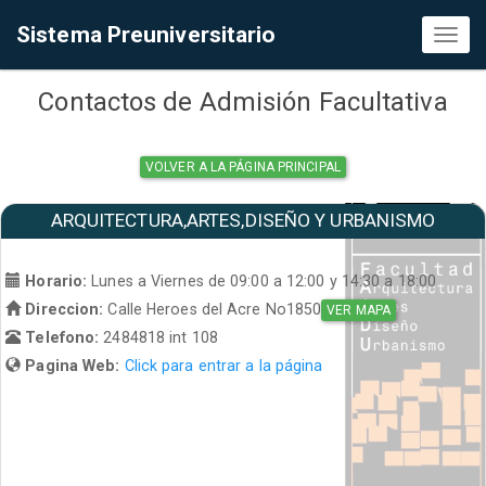
Sistema Preuniversitario
Toggl
naviga
Contactos de Admisión Facultativa
VOLVER A LA PÁGINA PRINCIPAL
ARQUITECTURA,ARTES,DISEÑO Y URBANISMO
Horario:
Lunes a Viernes de 09:00 a 12:00 y 14:30 a 18:00
Direccion:
Calle Heroes del Acre No1850
VER MAPA
Telefono:
2484818 int 108
Pagina Web:
Click para entrar a la página