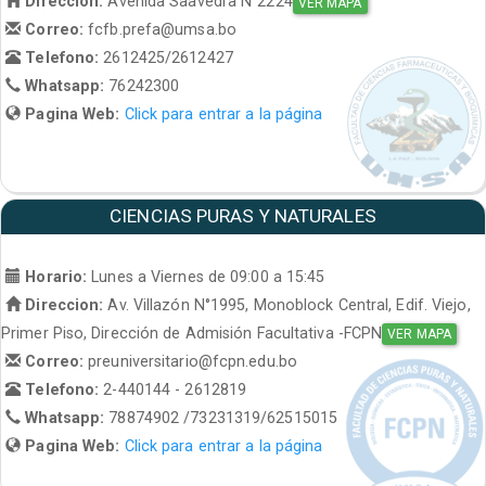
Direccion:
Avenida Saavedra N°2224
VER MAPA
Correo:
fcfb.prefa@umsa.bo
Telefono:
2612425/2612427
Whatsapp:
76242300
Pagina Web:
Click para entrar a la página
CIENCIAS PURAS Y NATURALES
Horario:
Lunes a Viernes de 09:00 a 15:45
Direccion:
Av. Villazón N°1995, Monoblock Central, Edif. Viejo,
Primer Piso, Dirección de Admisión Facultativa -FCPN
VER MAPA
Correo:
preuniversitario@fcpn.edu.bo
Telefono:
2-440144 - 2612819
Whatsapp:
78874902 /73231319/62515015
Pagina Web:
Click para entrar a la página