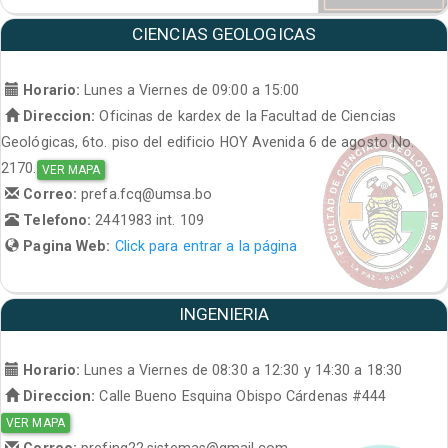
CIENCIAS GEOLOGICAS
Horario:
Lunes a Viernes de 09:00 a 15:00
Direccion:
Oficinas de kardex de la Facultad de Ciencias
Geológicas, 6to. piso del edificio HOY Avenida 6 de agosto No.
2170.
VER MAPA
Correo:
prefa.fcq@umsa.bo
Telefono:
2441983 int. 109
Pagina Web:
Click para entrar a la página
INGENIERIA
Horario:
Lunes a Viernes de 08:30 a 12:30 y 14:30 a 18:30
Direccion:
Calle Bueno Esquina Obispo Cárdenas #444
VER MAPA
Correo:
prefing22.sistemas@gmail.com