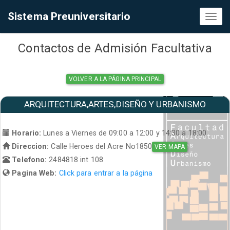
Sistema Preuniversitario
Toggl
naviga
Contactos de Admisión Facultativa
VOLVER A LA PÁGINA PRINCIPAL
ARQUITECTURA,ARTES,DISEÑO Y URBANISMO
Horario:
Lunes a Viernes de 09:00 a 12:00 y 14:30 a 18:00
Direccion:
Calle Heroes del Acre No1850
VER MAPA
Telefono:
2484818 int 108
Pagina Web:
Click para entrar a la página