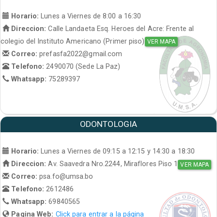
Horario:
Lunes a Viernes de 8:00 a 16:30
Direccion:
Calle Landaeta Esq. Heroes del Acre: Frente al
colegio del Instituto Americano (Primer piso)
VER MAPA
Correo:
prefasfa2022@gmail.com
Telefono:
2490070 (Sede La Paz)
Whatsapp:
75289397
ODONTOLOGIA
Horario:
Lunes a Viernes de 09:15 a 12:15 y 14:30 a 18:30
Direccion:
Av. Saavedra Nro.2244, Miraflores Piso 1
VER MAPA
Correo:
psa.fo@umsa.bo
Telefono:
2612486
Whatsapp:
69840565
Pagina Web:
Click para entrar a la página