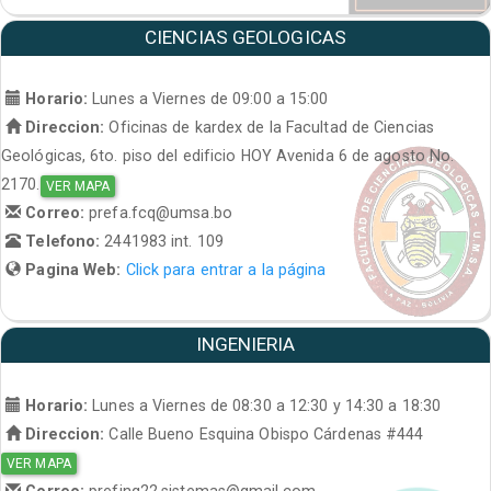
CIENCIAS GEOLOGICAS
Horario:
Lunes a Viernes de 09:00 a 15:00
Direccion:
Oficinas de kardex de la Facultad de Ciencias
Geológicas, 6to. piso del edificio HOY Avenida 6 de agosto No.
2170.
VER MAPA
Correo:
prefa.fcq@umsa.bo
Telefono:
2441983 int. 109
Pagina Web:
Click para entrar a la página
INGENIERIA
Horario:
Lunes a Viernes de 08:30 a 12:30 y 14:30 a 18:30
Direccion:
Calle Bueno Esquina Obispo Cárdenas #444
VER MAPA
Correo:
prefing22.sistemas@gmail.com