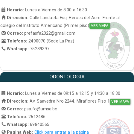
Horario:
Lunes a Viernes de 8:00 a 16:30
Direccion:
Calle Landaeta Esq. Heroes del Acre: Frente al
colegio del Instituto Americano (Primer piso)
VER MAPA
Correo:
prefasfa2022@gmail.com
Telefono:
2490070 (Sede La Paz)
Whatsapp:
75289397
ODONTOLOGIA
Horario:
Lunes a Viernes de 09:15 a 12:15 y 14:30 a 18:30
Direccion:
Av. Saavedra Nro.2244, Miraflores Piso 1
VER MAPA
Correo:
psa.fo@umsa.bo
Telefono:
2612486
Whatsapp:
69840565
Pagina Web:
Click para entrar a la página