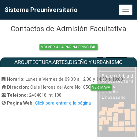
Sistema Preuniversitario
Toggl
naviga
Contactos de Admisión Facultativa
VOLVER A LA PÁGINA PRINCIPAL
ARQUITECTURA,ARTES,DISEÑO Y URBANISMO
Horario:
Lunes a Viernes de 09:00 a 12:00 y 14:30 a 18:00
Direccion:
Calle Heroes del Acre No1850
VER MAPA
Telefono:
2484818 int 108
Pagina Web:
Click para entrar a la página