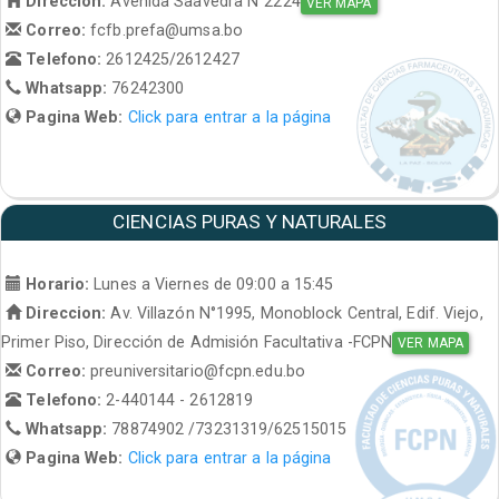
Direccion:
Avenida Saavedra N°2224
VER MAPA
Correo:
fcfb.prefa@umsa.bo
Telefono:
2612425/2612427
Whatsapp:
76242300
Pagina Web:
Click para entrar a la página
CIENCIAS PURAS Y NATURALES
Horario:
Lunes a Viernes de 09:00 a 15:45
Direccion:
Av. Villazón N°1995, Monoblock Central, Edif. Viejo,
Primer Piso, Dirección de Admisión Facultativa -FCPN
VER MAPA
Correo:
preuniversitario@fcpn.edu.bo
Telefono:
2-440144 - 2612819
Whatsapp:
78874902 /73231319/62515015
Pagina Web:
Click para entrar a la página