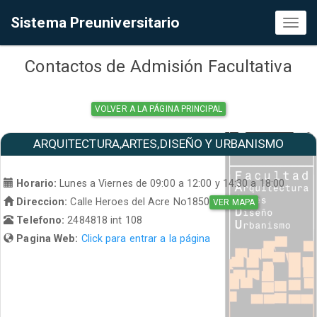
Sistema Preuniversitario
Toggl
naviga
Contactos de Admisión Facultativa
VOLVER A LA PÁGINA PRINCIPAL
ARQUITECTURA,ARTES,DISEÑO Y URBANISMO
Horario:
Lunes a Viernes de 09:00 a 12:00 y 14:30 a 18:00
Direccion:
Calle Heroes del Acre No1850
VER MAPA
Telefono:
2484818 int 108
Pagina Web:
Click para entrar a la página