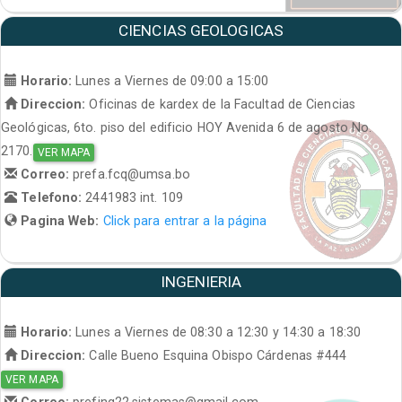
CIENCIAS GEOLOGICAS
Horario:
Lunes a Viernes de 09:00 a 15:00
Direccion:
Oficinas de kardex de la Facultad de Ciencias
Geológicas, 6to. piso del edificio HOY Avenida 6 de agosto No.
2170.
VER MAPA
Correo:
prefa.fcq@umsa.bo
Telefono:
2441983 int. 109
Pagina Web:
Click para entrar a la página
INGENIERIA
Horario:
Lunes a Viernes de 08:30 a 12:30 y 14:30 a 18:30
Direccion:
Calle Bueno Esquina Obispo Cárdenas #444
VER MAPA
Correo:
prefing22.sistemas@gmail.com