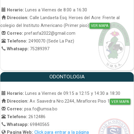
Horario:
Lunes a Viernes de 8:00 a 16:30
Direccion:
Calle Landaeta Esq. Heroes del Acre: Frente al
colegio del Instituto Americano (Primer piso)
VER MAPA
Correo:
prefasfa2022@gmail.com
Telefono:
2490070 (Sede La Paz)
Whatsapp:
75289397
ODONTOLOGIA
Horario:
Lunes a Viernes de 09:15 a 12:15 y 14:30 a 18:30
Direccion:
Av. Saavedra Nro.2244, Miraflores Piso 1
VER MAPA
Correo:
psa.fo@umsa.bo
Telefono:
2612486
Whatsapp:
69840565
Pagina Web:
Click para entrar a la página