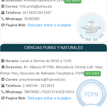
Direccion:
Avenida Saavedra N°2224
VER MAPA
Correo:
fcfb.prefa@umsa.bo
Telefono:
2612425/2612427
Whatsapp:
76242300
Pagina Web:
Click para entrar a la página
CIENCIAS PURAS Y NATURALES
Horario:
Lunes a Viernes de 09:00 a 15:45
Direccion:
Av. Villazón N°1995, Monoblock Central, Edif. Viejo,
Primer Piso, Dirección de Admisión Facultativa -FCPN
VER MAPA
Correo:
preuniversitario@fcpn.edu.bo
Telefono:
2-440144 - 2612819
Whatsapp:
78874902 /73231319/62515015
Pagina Web:
Click para entrar a la página