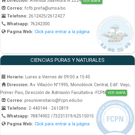
Direccion:
Avenida Saavedra N°2224
VER MAPA
Correo:
fcfb.prefa@umsa.bo
Telefono:
2612425/2612427
Whatsapp:
76242300
Pagina Web:
Click para entrar a la página
CIENCIAS PURAS Y NATURALES
Horario:
Lunes a Viernes de 09:00 a 15:45
Direccion:
Av. Villazón N°1995, Monoblock Central, Edif. Viejo,
Primer Piso, Dirección de Admisión Facultativa -FCPN
VER MAPA
Correo:
preuniversitario@fcpn.edu.bo
Telefono:
2-440144 - 2612819
Whatsapp:
78874902 /73231319/62515015
Pagina Web:
Click para entrar a la página