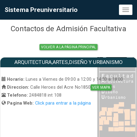
Sistema Preuniversitario
Toggl
naviga
Contactos de Admisión Facultativa
VOLVER A LA PÁGINA PRINCIPAL
ARQUITECTURA,ARTES,DISEÑO Y URBANISMO
Horario:
Lunes a Viernes de 09:00 a 12:00 y 14:30 a 18:00
Direccion:
Calle Heroes del Acre No1850
VER MAPA
Telefono:
2484818 int 108
Pagina Web:
Click para entrar a la página