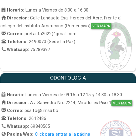
Horario:
Lunes a Viernes de 8:00 a 16:30
Direccion:
Calle Landaeta Esq. Heroes del Acre: Frente al
colegio del Instituto Americano (Primer piso)
VER MAPA
Correo:
prefasfa2022@gmail.com
Telefono:
2490070 (Sede La Paz)
Whatsapp:
75289397
ODONTOLOGIA
Horario:
Lunes a Viernes de 09:15 a 12:15 y 14:30 a 18:30
Direccion:
Av. Saavedra Nro.2244, Miraflores Piso 1
VER MAPA
Correo:
psa.fo@umsa.bo
Telefono:
2612486
Whatsapp:
69840565
Pagina Web:
Click para entrar a la página