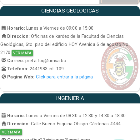
CIENCIAS GEOLOGICAS
Horario:
Lunes a Viernes de 09:00 a 15:00
Direccion:
Oficinas de kardex de la Facultad de Ciencias
Geológicas, 6to. piso del edificio HOY Avenida 6 de agosto No.
2170.
VER MAPA
Correo:
prefa.fcq@umsa.bo
Telefono:
2441983 int. 109
Pagina Web:
Click para entrar a la página
INGENIERIA
Horario:
Lunes a Viernes de 08:30 a 12:30 y 14:30 a 18:30
Direccion:
Calle Bueno Esquina Obispo Cárdenas #444
VER MAPA
Correo:
prefing22.sistemas@gmail.com