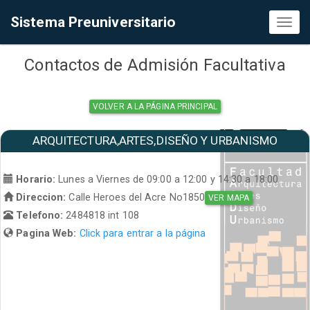
Sistema Preuniversitario
Toggl
naviga
Contactos de Admisión Facultativa
VOLVER A LA PÁGINA PRINCIPAL
ARQUITECTURA,ARTES,DISEÑO Y URBANISMO
Horario:
Lunes a Viernes de 09:00 a 12:00 y 14:30 a 18:00
Direccion:
Calle Heroes del Acre No1850
VER MAPA
Telefono:
2484818 int 108
Pagina Web:
Click para entrar a la página