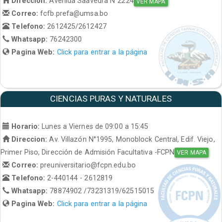
Direccion:
Avenida Saavedra N°2224
VER MAPA
Correo:
fcfb.prefa@umsa.bo
Telefono:
2612425/2612427
Whatsapp:
76242300
Pagina Web:
Click para entrar a la página
CIENCIAS PURAS Y NATURALES
Horario:
Lunes a Viernes de 09:00 a 15:45
Direccion:
Av. Villazón N°1995, Monoblock Central, Edif. Viejo,
Primer Piso, Dirección de Admisión Facultativa -FCPN
VER MAPA
Correo:
preuniversitario@fcpn.edu.bo
Telefono:
2-440144 - 2612819
Whatsapp:
78874902 /73231319/62515015
Pagina Web:
Click para entrar a la página