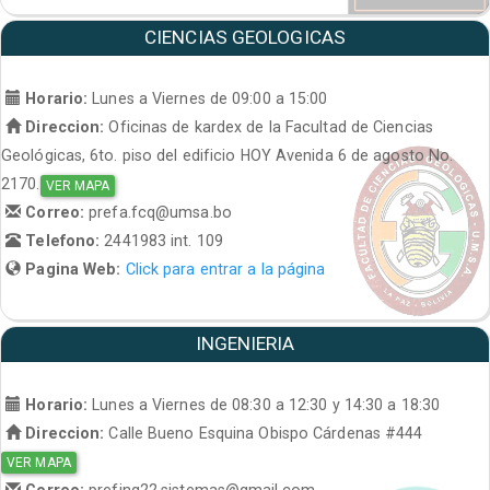
CIENCIAS GEOLOGICAS
Horario:
Lunes a Viernes de 09:00 a 15:00
Direccion:
Oficinas de kardex de la Facultad de Ciencias
Geológicas, 6to. piso del edificio HOY Avenida 6 de agosto No.
2170.
VER MAPA
Correo:
prefa.fcq@umsa.bo
Telefono:
2441983 int. 109
Pagina Web:
Click para entrar a la página
INGENIERIA
Horario:
Lunes a Viernes de 08:30 a 12:30 y 14:30 a 18:30
Direccion:
Calle Bueno Esquina Obispo Cárdenas #444
VER MAPA
Correo:
prefing22.sistemas@gmail.com