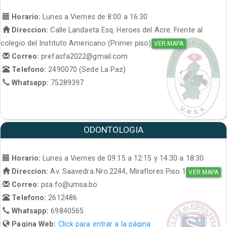
Horario:
Lunes a Viernes de 8:00 a 16:30
Direccion:
Calle Landaeta Esq. Heroes del Acre: Frente al
colegio del Instituto Americano (Primer piso)
VER MAPA
Correo:
prefasfa2022@gmail.com
Telefono:
2490070 (Sede La Paz)
Whatsapp:
75289397
ODONTOLOGIA
Horario:
Lunes a Viernes de 09:15 a 12:15 y 14:30 a 18:30
Direccion:
Av. Saavedra Nro.2244, Miraflores Piso 1
VER MAPA
Correo:
psa.fo@umsa.bo
Telefono:
2612486
Whatsapp:
69840565
Pagina Web:
Click para entrar a la página