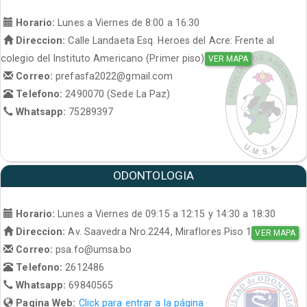
Horario:
Lunes a Viernes de 8:00 a 16:30
Direccion:
Calle Landaeta Esq. Heroes del Acre: Frente al
colegio del Instituto Americano (Primer piso)
VER MAPA
Correo:
prefasfa2022@gmail.com
Telefono:
2490070 (Sede La Paz)
Whatsapp:
75289397
ODONTOLOGIA
Horario:
Lunes a Viernes de 09:15 a 12:15 y 14:30 a 18:30
Direccion:
Av. Saavedra Nro.2244, Miraflores Piso 1
VER MAPA
Correo:
psa.fo@umsa.bo
Telefono:
2612486
Whatsapp:
69840565
Pagina Web:
Click para entrar a la página