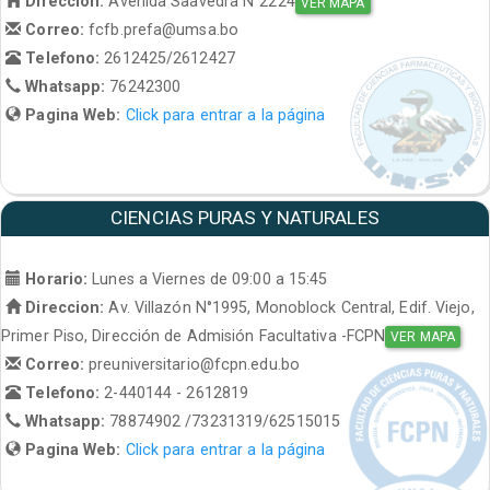
Direccion:
Avenida Saavedra N°2224
VER MAPA
Correo:
fcfb.prefa@umsa.bo
Telefono:
2612425/2612427
Whatsapp:
76242300
Pagina Web:
Click para entrar a la página
CIENCIAS PURAS Y NATURALES
Horario:
Lunes a Viernes de 09:00 a 15:45
Direccion:
Av. Villazón N°1995, Monoblock Central, Edif. Viejo,
Primer Piso, Dirección de Admisión Facultativa -FCPN
VER MAPA
Correo:
preuniversitario@fcpn.edu.bo
Telefono:
2-440144 - 2612819
Whatsapp:
78874902 /73231319/62515015
Pagina Web:
Click para entrar a la página