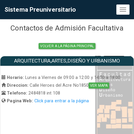
Sistema Preuniversitario
Toggl
naviga
Contactos de Admisión Facultativa
VOLVER A LA PÁGINA PRINCIPAL
ARQUITECTURA,ARTES,DISEÑO Y URBANISMO
Horario:
Lunes a Viernes de 09:00 a 12:00 y 14:30 a 18:00
Direccion:
Calle Heroes del Acre No1850
VER MAPA
Telefono:
2484818 int 108
Pagina Web:
Click para entrar a la página