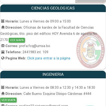
CIENCIAS GEOLOGICAS
Horario:
Lunes a Viernes de 09:00 a 15:00
Direccion:
Oficinas de kardex de la Facultad de Ciencias
Geológicas, 6to. piso del edificio HOY Avenida 6 de agosto No.
2170.
VER MAPA
Correo:
prefa.fcq@umsa.bo
Telefono:
2441983 int. 109
Pagina Web:
Click para entrar a la página
INGENIERIA
Horario:
Lunes a Viernes de 08:30 a 12:30 y 14:30 a 18:30
Direccion:
Calle Bueno Esquina Obispo Cárdenas #444
VER MAPA
Correo:
prefing22.sistemas@gmail.com