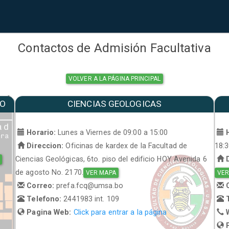
Contactos de Admisión Facultativa
VOLVER A LA PÁGINA PRINCIPAL
MO
CIENCIAS GEOLOGICAS
a
Horario:
Lunes a Viernes de 09:00 a 15:00
H
Direccion:
Oficinas de kardex de la Facultad de
18:
Ciencias Geológicas, 6to. piso del edificio HOY Avenida 6
D
de agosto No. 2170.
VER MAPA
VER
Correo:
prefa.fcq@umsa.bo
C
Telefono:
2441983 int. 109
T
Pagina Web:
Click para entrar a la página
W
P