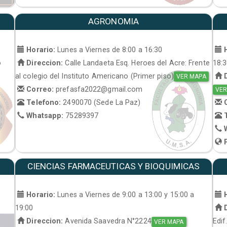
AGRONOMIA
Horario:
Lunes a Viernes de 8:00 a 16:30
H
o
Direccion:
Calle Landaeta Esq. Heroes del Acre: Frente
18:
al colegio del Instituto Americano (Primer piso)
D
VER MAPA
Correo:
prefasfa2022@gmail.com
VER
Telefono:
2490070 (Sede La Paz)
C
Whatsapp:
75289397
T
W
P
CIENCIAS FARMACEUTICAS Y BIOQUIMICAS
Horario:
Lunes a Viernes de 9:00 a 13:00 y 15:00 a
H
19:00
D
Direccion:
Avenida Saavedra N°2224
Edif
VER MAPA