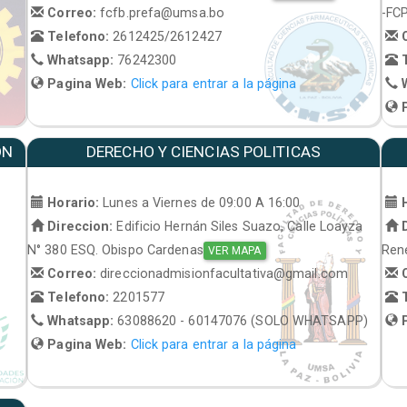
Correo:
fcfb.prefa@umsa.bo
-FC
Telefono:
2612425/2612427
C
Whatsapp:
76242300
T
Pagina Web:
Click para entrar a la página
W
P
ON
DERECHO Y CIENCIAS POLITICAS
Horario:
Lunes a Viernes de 09:00 A 16:00
H
Direccion:
Edificio Hernán Siles Suazo, Calle Loayza
D
N° 380 ESQ. Obispo Cardenas
René
VER MAPA
Correo:
direccionadmisionfacultativa@gmail.com
C
Telefono:
2201577
T
Whatsapp:
63088620 - 60147076 (SOLO WHATSAPP)
P
Pagina Web:
Click para entrar a la página