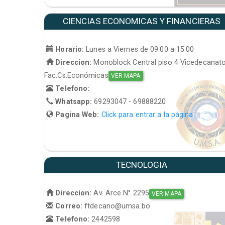
CIENCIAS ECONOMICAS Y FINANCIERAS
Horario:
Lunes a Viernes de 09:00 a 15:00
Direccion:
Monoblock Central piso 4 Vicedecanat
Fac.Cs.Económicas
VER MAPA
Telefono:
Whatsapp:
69293047 - 69888220
Pagina Web:
Click para entrar a la página
TECNOLOGIA
Direccion:
Av. Arce N° 2295
VER MAPA
Correo:
ftdecano@umsa.bo
Telefono:
2442598