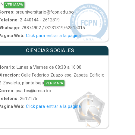
PN
VER MAPA
orreo:
preuniversitario@fcpn.edu.bo
elefono:
2-440144 - 2612819
hatsapp:
78874902 /73231319/62515015
agina Web:
Click para entrar a la página
CIENCIAS SOCIALES
orario:
Lunes a Viernes de 08:30 a 16:00
ireccion:
Calle Federico Zuazo esq. Zapata, Edificio
 Zavaleta, planta baja
VER MAPA
orreo:
psa.fcs@umsa.bo
elefono:
2612176
agina Web:
Click para entrar a la página