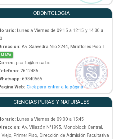
ODONTOLOGIA
orario:
Lunes a Viernes de 09:15 a 12:15 y 14:30 a
30
ireccion:
Av. Saavedra Nro.2244, Miraflores Piso 1
 MAPA
orreo:
psa.fo@umsa.bo
elefono:
2612486
hatsapp:
69840565
agina Web:
Click para entrar a la página
CIENCIAS PURAS Y NATURALES
orario:
Lunes a Viernes de 09:00 a 15:45
ireccion:
Av. Villazón N°1995, Monoblock Central,
. Viejo, Primer Piso, Dirección de Admisión Facultativa