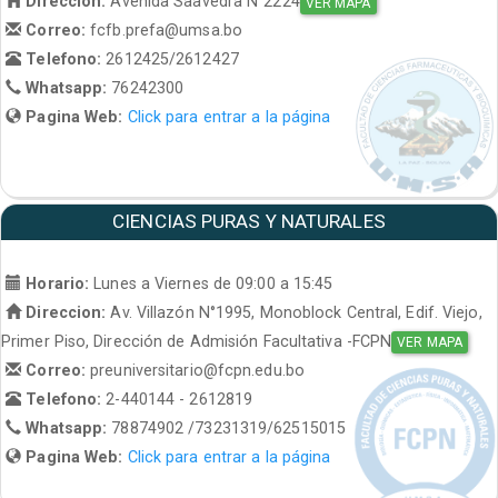
Direccion:
Avenida Saavedra N°2224
VER MAPA
Correo:
fcfb.prefa@umsa.bo
Telefono:
2612425/2612427
Whatsapp:
76242300
Pagina Web:
Click para entrar a la página
CIENCIAS PURAS Y NATURALES
Horario:
Lunes a Viernes de 09:00 a 15:45
Direccion:
Av. Villazón N°1995, Monoblock Central, Edif. Viejo,
Primer Piso, Dirección de Admisión Facultativa -FCPN
VER MAPA
Correo:
preuniversitario@fcpn.edu.bo
Telefono:
2-440144 - 2612819
Whatsapp:
78874902 /73231319/62515015
Pagina Web:
Click para entrar a la página