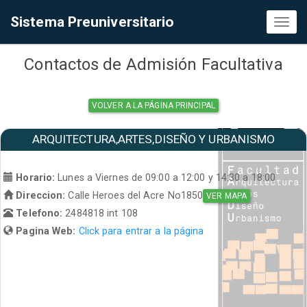
Sistema Preuniversitario
Toggl
naviga
Contactos de Admisión Facultativa
VOLVER A LA PÁGINA PRINCIPAL
ARQUITECTURA,ARTES,DISEÑO Y URBANISMO
Horario:
Lunes a Viernes de 09:00 a 12:00 y 14:30 a 18:00
Direccion:
Calle Heroes del Acre No1850
VER MAPA
Telefono:
2484818 int 108
Pagina Web:
Click para entrar a la página