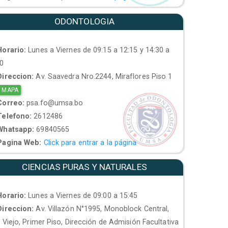
ODONTOLOGIA
orario:
Lunes a Viernes de 09:15 a 12:15 y 14:30 a
30
ireccion:
Av. Saavedra Nro.2244, Miraflores Piso 1
 MAPA
orreo:
psa.fo@umsa.bo
elefono:
2612486
hatsapp:
69840565
agina Web:
Click para entrar a la página
CIENCIAS PURAS Y NATURALES
orario:
Lunes a Viernes de 09:00 a 15:45
ireccion:
Av. Villazón N°1995, Monoblock Central,
. Viejo, Primer Piso, Dirección de Admisión Facultativa