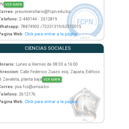
PN
VER MAPA
orreo:
preuniversitario@fcpn.edu.bo
elefono:
2-440144 - 2612819
hatsapp:
78874902 /73231319/62515015
agina Web:
Click para entrar a la página
CIENCIAS SOCIALES
orario:
Lunes a Viernes de 08:30 a 16:00
ireccion:
Calle Federico Zuazo esq. Zapata, Edificio
 Zavaleta, planta baja
VER MAPA
orreo:
psa.fcs@umsa.bo
elefono:
2612176
agina Web:
Click para entrar a la página