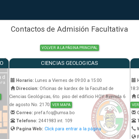
Contactos de Admisión Facultativa
VOLVER A LA PÁGINA PRINCIPAL
MO
CIENCIAS GEOLOGICAS
a
Horario:
Lunes a Viernes de 09:00 a 15:00
H
Direccion:
Oficinas de kardex de la Facultad de
18:
Ciencias Geológicas, 6to. piso del edificio HOY Avenida 6
D
de agosto No. 2170.
VER MAPA
VER
Correo:
prefa.fcq@umsa.bo
C
Telefono:
2441983 int. 109
T
Pagina Web:
Click para entrar a la página
W
P