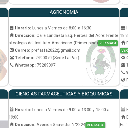
AGRONOMIA
Horario:
Lunes a Viernes de 8:00 a 16:30
H
o
Direccion:
Calle Landaeta Esq. Heroes del Acre: Frente
18:
al colegio del Instituto Americano (Primer piso)
D
VER MAPA
Correo:
prefasfa2022@gmail.com
VER
Telefono:
2490070 (Sede La Paz)
C
Whatsapp:
75289397
T
W
P
CIENCIAS FARMACEUTICAS Y BIOQUIMICAS
Horario:
Lunes a Viernes de 9:00 a 13:00 y 15:00 a
H
19:00
D
Direccion:
Avenida Saavedra N°2224
Edif
VER MAPA