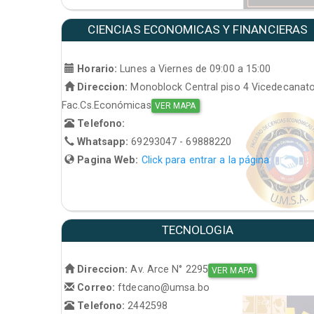
CIENCIAS ECONOMICAS Y FINANCIERAS
Horario:
Lunes a Viernes de 09:00 a 15:00
Direccion:
Monoblock Central piso 4 Vicedecanat
Fac.Cs.Económicas
VER MAPA
Telefono:
Whatsapp:
69293047 - 69888220
Pagina Web:
Click para entrar a la página
TECNOLOGIA
Direccion:
Av. Arce N° 2295
VER MAPA
Correo:
ftdecano@umsa.bo
Telefono:
2442598