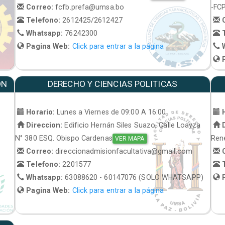
Correo:
fcfb.prefa@umsa.bo
-FC
Telefono:
2612425/2612427
C
Whatsapp:
76242300
T
Pagina Web:
Click para entrar a la página
W
P
ON
DERECHO Y CIENCIAS POLITICAS
Horario:
Lunes a Viernes de 09:00 A 16:00
H
Direccion:
Edificio Hernán Siles Suazo, Calle Loayza
D
N° 380 ESQ. Obispo Cardenas
René
VER MAPA
Correo:
direccionadmisionfacultativa@gmail.com
C
Telefono:
2201577
T
Whatsapp:
63088620 - 60147076 (SOLO WHATSAPP)
P
Pagina Web:
Click para entrar a la página