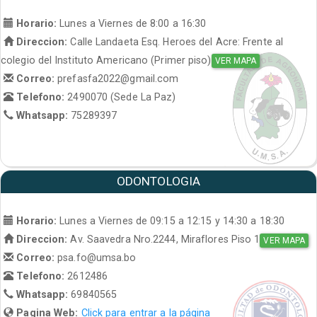
Horario:
Lunes a Viernes de 8:00 a 16:30
Direccion:
Calle Landaeta Esq. Heroes del Acre: Frente al
colegio del Instituto Americano (Primer piso)
VER MAPA
Correo:
prefasfa2022@gmail.com
Telefono:
2490070 (Sede La Paz)
Whatsapp:
75289397
ODONTOLOGIA
Horario:
Lunes a Viernes de 09:15 a 12:15 y 14:30 a 18:30
Direccion:
Av. Saavedra Nro.2244, Miraflores Piso 1
VER MAPA
Correo:
psa.fo@umsa.bo
Telefono:
2612486
Whatsapp:
69840565
Pagina Web:
Click para entrar a la página