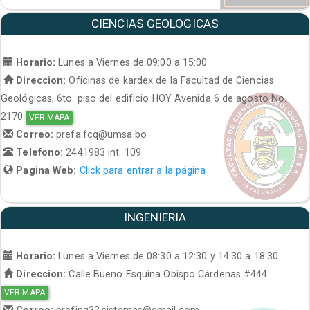
CIENCIAS GEOLOGICAS
Horario:
Lunes a Viernes de 09:00 a 15:00
Direccion:
Oficinas de kardex de la Facultad de Ciencias
Geológicas, 6to. piso del edificio HOY Avenida 6 de agosto No.
2170.
VER MAPA
Correo:
prefa.fcq@umsa.bo
Telefono:
2441983 int. 109
Pagina Web:
Click para entrar a la página
INGENIERIA
Horario:
Lunes a Viernes de 08:30 a 12:30 y 14:30 a 18:30
Direccion:
Calle Bueno Esquina Obispo Cárdenas #444
VER MAPA
Correo:
prefing22.sistemas@gmail.com