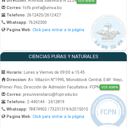
Direccion:
Avenida Saavedra N°2224
VER MAPA
Correo:
fcfb.prefa@umsa.bo
Telefono:
2612425/2612427
Whatsapp:
76242300
Pagina Web:
Click para entrar a la página
CIENCIAS PURAS Y NATURALES
Horario:
Lunes a Viernes de 09:00 a 15:45
Direccion:
Av. Villazón N°1995, Monoblock Central, Edif. Viejo,
Primer Piso, Dirección de Admisión Facultativa -FCPN
VER MAPA
Correo:
preuniversitario@fcpn.edu.bo
Telefono:
2-440144 - 2612819
Whatsapp:
78874902 /73231319/62515015
Pagina Web:
Click para entrar a la página