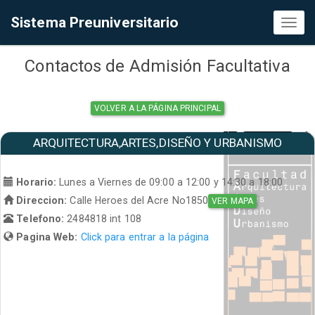
Sistema Preuniversitario
Toggl
naviga
Contactos de Admisión Facultativa
VOLVER A LA PÁGINA PRINCIPAL
ARQUITECTURA,ARTES,DISEÑO Y URBANISMO
Horario:
Lunes a Viernes de 09:00 a 12:00 y 14:30 a 18:00
Direccion:
Calle Heroes del Acre No1850
VER MAPA
Telefono:
2484818 int 108
Pagina Web:
Click para entrar a la página