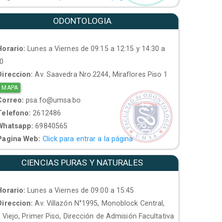
ODONTOLOGIA
orario:
Lunes a Viernes de 09:15 a 12:15 y 14:30 a
30
ireccion:
Av. Saavedra Nro.2244, Miraflores Piso 1
 MAPA
orreo:
psa.fo@umsa.bo
elefono:
2612486
hatsapp:
69840565
agina Web:
Click para entrar a la página
CIENCIAS PURAS Y NATURALES
orario:
Lunes a Viernes de 09:00 a 15:45
ireccion:
Av. Villazón N°1995, Monoblock Central,
. Viejo, Primer Piso, Dirección de Admisión Facultativa