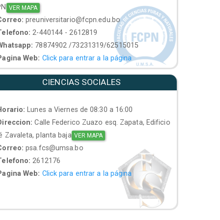
PN
VER MAPA
orreo:
preuniversitario@fcpn.edu.bo
elefono:
2-440144 - 2612819
hatsapp:
78874902 /73231319/62515015
agina Web:
Click para entrar a la página
CIENCIAS SOCIALES
orario:
Lunes a Viernes de 08:30 a 16:00
ireccion:
Calle Federico Zuazo esq. Zapata, Edificio
 Zavaleta, planta baja
VER MAPA
orreo:
psa.fcs@umsa.bo
elefono:
2612176
agina Web:
Click para entrar a la página