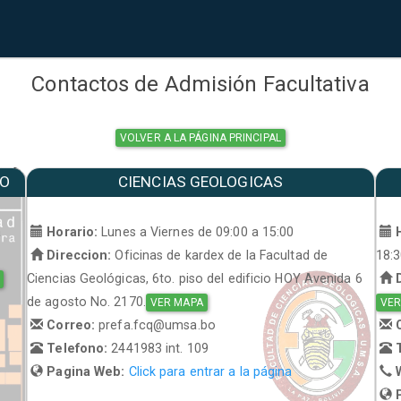
Contactos de Admisión Facultativa
VOLVER A LA PÁGINA PRINCIPAL
MO
CIENCIAS GEOLOGICAS
a
Horario:
Lunes a Viernes de 09:00 a 15:00
H
Direccion:
Oficinas de kardex de la Facultad de
18:
Ciencias Geológicas, 6to. piso del edificio HOY Avenida 6
D
de agosto No. 2170.
VER MAPA
VER
Correo:
prefa.fcq@umsa.bo
C
Telefono:
2441983 int. 109
T
Pagina Web:
Click para entrar a la página
W
P