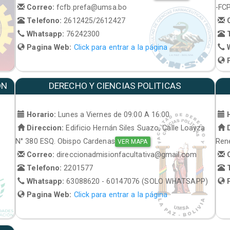
Correo:
fcfb.prefa@umsa.bo
-FC
Telefono:
2612425/2612427
C
Whatsapp:
76242300
T
Pagina Web:
Click para entrar a la página
W
P
ON
DERECHO Y CIENCIAS POLITICAS
Horario:
Lunes a Viernes de 09:00 A 16:00
H
Direccion:
Edificio Hernán Siles Suazo, Calle Loayza
D
N° 380 ESQ. Obispo Cardenas
René
VER MAPA
Correo:
direccionadmisionfacultativa@gmail.com
C
Telefono:
2201577
T
Whatsapp:
63088620 - 60147076 (SOLO WHATSAPP)
P
Pagina Web:
Click para entrar a la página