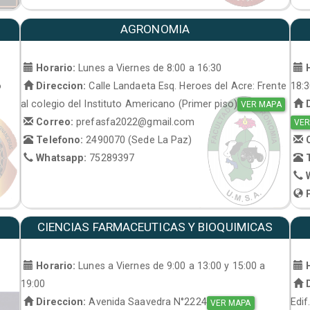
AGRONOMIA
Horario:
Lunes a Viernes de 8:00 a 16:30
H
o
Direccion:
Calle Landaeta Esq. Heroes del Acre: Frente
18:
al colegio del Instituto Americano (Primer piso)
D
VER MAPA
Correo:
prefasfa2022@gmail.com
VER
Telefono:
2490070 (Sede La Paz)
C
Whatsapp:
75289397
T
W
P
CIENCIAS FARMACEUTICAS Y BIOQUIMICAS
Horario:
Lunes a Viernes de 9:00 a 13:00 y 15:00 a
H
19:00
D
Direccion:
Avenida Saavedra N°2224
Edif
VER MAPA