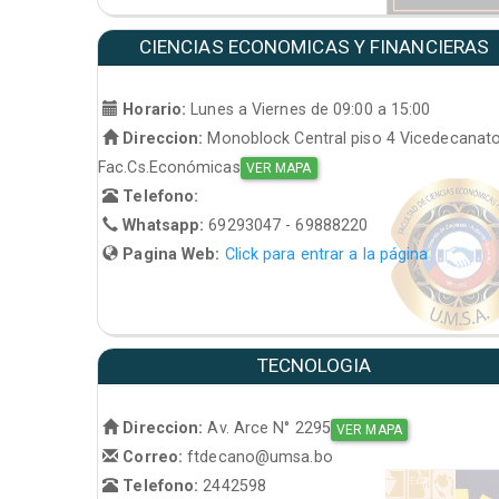
CIENCIAS ECONOMICAS Y FINANCIERAS
Horario:
Lunes a Viernes de 09:00 a 15:00
Direccion:
Monoblock Central piso 4 Vicedecanat
Fac.Cs.Económicas
VER MAPA
Telefono:
Whatsapp:
69293047 - 69888220
Pagina Web:
Click para entrar a la página
TECNOLOGIA
Direccion:
Av. Arce N° 2295
VER MAPA
Correo:
ftdecano@umsa.bo
Telefono:
2442598