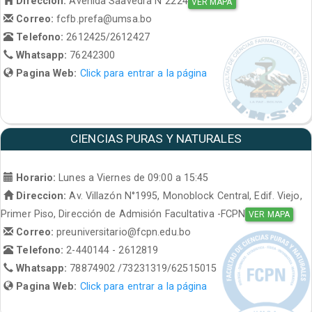
Direccion:
Avenida Saavedra N°2224
VER MAPA
Correo:
fcfb.prefa@umsa.bo
Telefono:
2612425/2612427
Whatsapp:
76242300
Pagina Web:
Click para entrar a la página
CIENCIAS PURAS Y NATURALES
Horario:
Lunes a Viernes de 09:00 a 15:45
Direccion:
Av. Villazón N°1995, Monoblock Central, Edif. Viejo,
Primer Piso, Dirección de Admisión Facultativa -FCPN
VER MAPA
Correo:
preuniversitario@fcpn.edu.bo
Telefono:
2-440144 - 2612819
Whatsapp:
78874902 /73231319/62515015
Pagina Web:
Click para entrar a la página