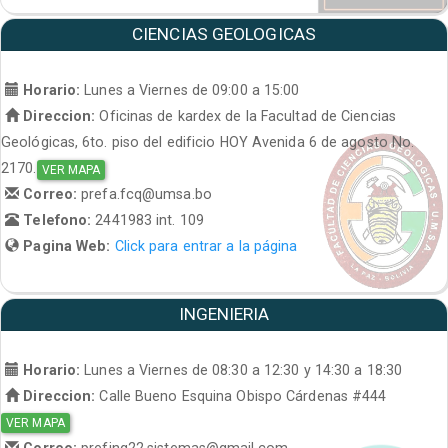
CIENCIAS GEOLOGICAS
Horario:
Lunes a Viernes de 09:00 a 15:00
Direccion:
Oficinas de kardex de la Facultad de Ciencias
Geológicas, 6to. piso del edificio HOY Avenida 6 de agosto No.
2170.
VER MAPA
Correo:
prefa.fcq@umsa.bo
Telefono:
2441983 int. 109
Pagina Web:
Click para entrar a la página
INGENIERIA
Horario:
Lunes a Viernes de 08:30 a 12:30 y 14:30 a 18:30
Direccion:
Calle Bueno Esquina Obispo Cárdenas #444
VER MAPA
Correo:
prefing22.sistemas@gmail.com