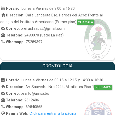
Horario:
Lunes a Viernes de 8:00 a 16:30
Direccion:
Calle Landaeta Esq. Heroes del Acre: Frente al
colegio del Instituto Americano (Primer piso)
VER MAPA
Correo:
prefasfa2022@gmail.com
Telefono:
2490070 (Sede La Paz)
Whatsapp:
75289397
ODONTOLOGIA
Horario:
Lunes a Viernes de 09:15 a 12:15 y 14:30 a 18:30
Direccion:
Av. Saavedra Nro.2244, Miraflores Piso 1
VER MAPA
Correo:
psa.fo@umsa.bo
Telefono:
2612486
Whatsapp:
69840565
Pagina Web:
Click para entrar a la página