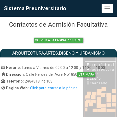
Sistema Preuniversitario
Toggl
naviga
Contactos de Admisión Facultativa
VOLVER A LA PÁGINA PRINCIPAL
ARQUITECTURA,ARTES,DISEÑO Y URBANISMO
Horario:
Lunes a Viernes de 09:00 a 12:00 y 14:30 a 18:00
Direccion:
Calle Heroes del Acre No1850
VER MAPA
Telefono:
2484818 int 108
Pagina Web:
Click para entrar a la página