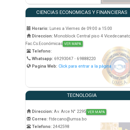
CIENCIAS ECONOMICAS Y FINANCIERAS
Horario:
Lunes a Viernes de 09:00 a 15:00
Direccion:
Monoblock Central piso 4 Vicedecanat
Fac.Cs.Económicas
VER MAPA
Telefono:
Whatsapp:
69293047 - 69888220
Pagina Web:
Click para entrar a la página
TECNOLOGIA
Direccion:
Av. Arce N° 2295
VER MAPA
Correo:
ftdecano@umsa.bo
Telefono:
2442598