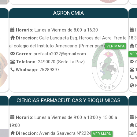
AGRONOMIA
Horario:
Lunes a Viernes de 8:00 a 16:30
H
o
Direccion:
Calle Landaeta Esq. Heroes del Acre: Frente
18:
al colegio del Instituto Americano (Primer piso)
D
VER MAPA
Correo:
prefasfa2022@gmail.com
VER
Telefono:
2490070 (Sede La Paz)
C
Whatsapp:
75289397
T
W
P
CIENCIAS FARMACEUTICAS Y BIOQUIMICAS
Horario:
Lunes a Viernes de 9:00 a 13:00 y 15:00 a
H
19:00
D
Direccion:
Avenida Saavedra N°2224
Edif
VER MAPA