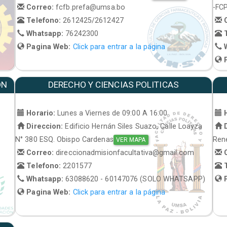
Correo:
fcfb.prefa@umsa.bo
-FC
Telefono:
2612425/2612427
C
Whatsapp:
76242300
T
Pagina Web:
Click para entrar a la página
W
P
ON
DERECHO Y CIENCIAS POLITICAS
Horario:
Lunes a Viernes de 09:00 A 16:00
H
Direccion:
Edificio Hernán Siles Suazo, Calle Loayza
D
N° 380 ESQ. Obispo Cardenas
René
VER MAPA
Correo:
direccionadmisionfacultativa@gmail.com
C
Telefono:
2201577
T
Whatsapp:
63088620 - 60147076 (SOLO WHATSAPP)
P
Pagina Web:
Click para entrar a la página