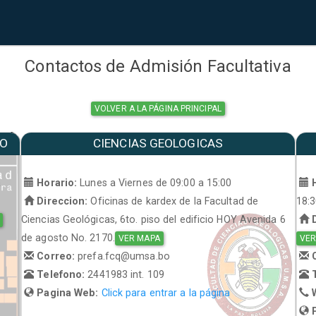
Contactos de Admisión Facultativa
VOLVER A LA PÁGINA PRINCIPAL
MO
CIENCIAS GEOLOGICAS
a
Horario:
Lunes a Viernes de 09:00 a 15:00
H
Direccion:
Oficinas de kardex de la Facultad de
18:
Ciencias Geológicas, 6to. piso del edificio HOY Avenida 6
D
de agosto No. 2170.
VER MAPA
VER
Correo:
prefa.fcq@umsa.bo
C
Telefono:
2441983 int. 109
T
Pagina Web:
Click para entrar a la página
W
P