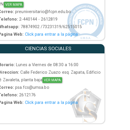
PN
VER MAPA
orreo:
preuniversitario@fcpn.edu.bo
elefono:
2-440144 - 2612819
hatsapp:
78874902 /73231319/62515015
agina Web:
Click para entrar a la página
CIENCIAS SOCIALES
orario:
Lunes a Viernes de 08:30 a 16:00
ireccion:
Calle Federico Zuazo esq. Zapata, Edificio
 Zavaleta, planta baja
VER MAPA
orreo:
psa.fcs@umsa.bo
elefono:
2612176
agina Web:
Click para entrar a la página