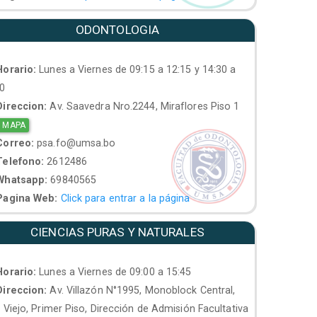
ODONTOLOGIA
orario:
Lunes a Viernes de 09:15 a 12:15 y 14:30 a
30
ireccion:
Av. Saavedra Nro.2244, Miraflores Piso 1
 MAPA
orreo:
psa.fo@umsa.bo
elefono:
2612486
hatsapp:
69840565
agina Web:
Click para entrar a la página
CIENCIAS PURAS Y NATURALES
orario:
Lunes a Viernes de 09:00 a 15:45
ireccion:
Av. Villazón N°1995, Monoblock Central,
. Viejo, Primer Piso, Dirección de Admisión Facultativa