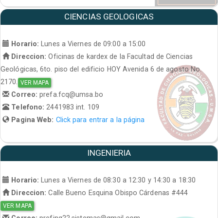
CIENCIAS GEOLOGICAS
Horario:
Lunes a Viernes de 09:00 a 15:00
Direccion:
Oficinas de kardex de la Facultad de Ciencias
Geológicas, 6to. piso del edificio HOY Avenida 6 de agosto No.
2170.
VER MAPA
Correo:
prefa.fcq@umsa.bo
Telefono:
2441983 int. 109
Pagina Web:
Click para entrar a la página
INGENIERIA
Horario:
Lunes a Viernes de 08:30 a 12:30 y 14:30 a 18:30
Direccion:
Calle Bueno Esquina Obispo Cárdenas #444
VER MAPA
Correo:
prefing22.sistemas@gmail.com