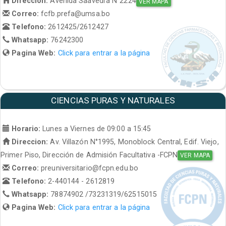
Direccion:
Avenida Saavedra N°2224
VER MAPA
Correo:
fcfb.prefa@umsa.bo
Telefono:
2612425/2612427
Whatsapp:
76242300
Pagina Web:
Click para entrar a la página
CIENCIAS PURAS Y NATURALES
Horario:
Lunes a Viernes de 09:00 a 15:45
Direccion:
Av. Villazón N°1995, Monoblock Central, Edif. Viejo,
Primer Piso, Dirección de Admisión Facultativa -FCPN
VER MAPA
Correo:
preuniversitario@fcpn.edu.bo
Telefono:
2-440144 - 2612819
Whatsapp:
78874902 /73231319/62515015
Pagina Web:
Click para entrar a la página