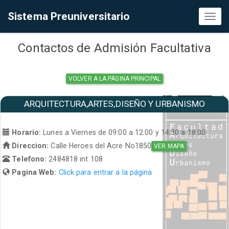
Sistema Preuniversitario
Toggl
naviga
Contactos de Admisión Facultativa
VOLVER A LA PÁGINA PRINCIPAL
ARQUITECTURA,ARTES,DISEÑO Y URBANISMO
Horario:
Lunes a Viernes de 09:00 a 12:00 y 14:30 a 18:00
Direccion:
Calle Heroes del Acre No1850
VER MAPA
Telefono:
2484818 int 108
Pagina Web:
Click para entrar a la página