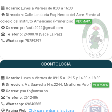
Horario:
Lunes a Viernes de 8:00 a 16:30
Direccion:
Calle Landaeta Esq. Heroes del Acre: Frente al
colegio del Instituto Americano (Primer piso)
VER MAPA
Correo:
prefasfa2022@gmail.com
Telefono:
2490070 (Sede La Paz)
Whatsapp:
75289397
ODONTOLOGIA
Horario:
Lunes a Viernes de 09:15 a 12:15 y 14:30 a 18:30
Direccion:
Av. Saavedra Nro.2244, Miraflores Piso 1
VER MAPA
Correo:
psa.fo@umsa.bo
Telefono:
2612486
Whatsapp:
69840565
Pagina Web:
Click para entrar a la página