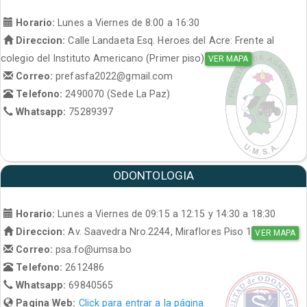
Horario:
Lunes a Viernes de 8:00 a 16:30
Direccion:
Calle Landaeta Esq. Heroes del Acre: Frente al
colegio del Instituto Americano (Primer piso)
VER MAPA
Correo:
prefasfa2022@gmail.com
Telefono:
2490070 (Sede La Paz)
Whatsapp:
75289397
ODONTOLOGIA
Horario:
Lunes a Viernes de 09:15 a 12:15 y 14:30 a 18:30
Direccion:
Av. Saavedra Nro.2244, Miraflores Piso 1
VER MAPA
Correo:
psa.fo@umsa.bo
Telefono:
2612486
Whatsapp:
69840565
Pagina Web:
Click para entrar a la página