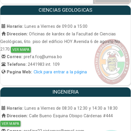
CIENCIAS GEOLOGICAS
Horario:
Lunes a Viernes de 09:00 a 15:00
Direccion:
Oficinas de kardex de la Facultad de Ciencias
Geológicas, 6to. piso del edificio HOY Avenida 6 de agosto No.
2170.
VER MAPA
Correo:
prefa.fcq@umsa.bo
Telefono:
2441983 int. 109
Pagina Web:
Click para entrar a la página
INGENIERIA
Horario:
Lunes a Viernes de 08:30 a 12:30 y 14:30 a 18:30
Direccion:
Calle Bueno Esquina Obispo Cárdenas #444
VER MAPA
Correo:
prefing22.sistemas@gmail.com