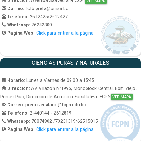
Direccion:
Avenida Saavedra N°2224
VER MAPA
Correo:
fcfb.prefa@umsa.bo
Telefono:
2612425/2612427
Whatsapp:
76242300
Pagina Web:
Click para entrar a la página
CIENCIAS PURAS Y NATURALES
Horario:
Lunes a Viernes de 09:00 a 15:45
Direccion:
Av. Villazón N°1995, Monoblock Central, Edif. Viejo,
Primer Piso, Dirección de Admisión Facultativa -FCPN
VER MAPA
Correo:
preuniversitario@fcpn.edu.bo
Telefono:
2-440144 - 2612819
Whatsapp:
78874902 /73231319/62515015
Pagina Web:
Click para entrar a la página