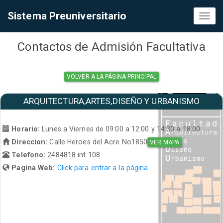
Sistema Preuniversitario
Toggl
naviga
Contactos de Admisión Facultativa
VOLVER A LA PÁGINA PRINCIPAL
ARQUITECTURA,ARTES,DISEÑO Y URBANISMO
Horario:
Lunes a Viernes de 09:00 a 12:00 y 14:30 a 18:00
Direccion:
Calle Heroes del Acre No1850
VER MAPA
Telefono:
2484818 int 108
Pagina Web:
Click para entrar a la página