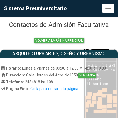
Sistema Preuniversitario
Toggl
naviga
Contactos de Admisión Facultativa
VOLVER A LA PÁGINA PRINCIPAL
ARQUITECTURA,ARTES,DISEÑO Y URBANISMO
Horario:
Lunes a Viernes de 09:00 a 12:00 y 14:30 a 18:00
Direccion:
Calle Heroes del Acre No1850
VER MAPA
Telefono:
2484818 int 108
Pagina Web:
Click para entrar a la página