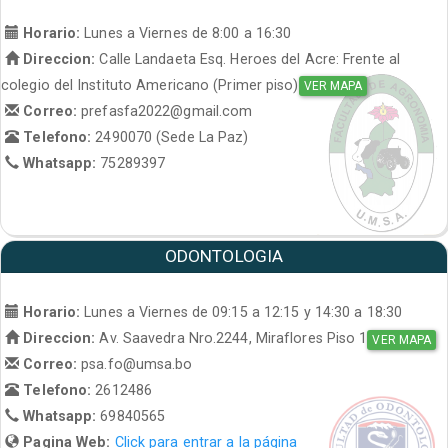
Horario:
Lunes a Viernes de 8:00 a 16:30
Direccion:
Calle Landaeta Esq. Heroes del Acre: Frente al
colegio del Instituto Americano (Primer piso)
VER MAPA
Correo:
prefasfa2022@gmail.com
Telefono:
2490070 (Sede La Paz)
Whatsapp:
75289397
ODONTOLOGIA
Horario:
Lunes a Viernes de 09:15 a 12:15 y 14:30 a 18:30
Direccion:
Av. Saavedra Nro.2244, Miraflores Piso 1
VER MAPA
Correo:
psa.fo@umsa.bo
Telefono:
2612486
Whatsapp:
69840565
Pagina Web:
Click para entrar a la página