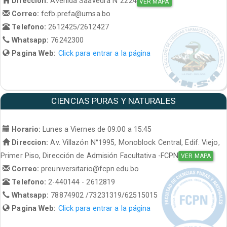
Direccion:
Avenida Saavedra N°2224
VER MAPA
Correo:
fcfb.prefa@umsa.bo
Telefono:
2612425/2612427
Whatsapp:
76242300
Pagina Web:
Click para entrar a la página
CIENCIAS PURAS Y NATURALES
Horario:
Lunes a Viernes de 09:00 a 15:45
Direccion:
Av. Villazón N°1995, Monoblock Central, Edif. Viejo,
Primer Piso, Dirección de Admisión Facultativa -FCPN
VER MAPA
Correo:
preuniversitario@fcpn.edu.bo
Telefono:
2-440144 - 2612819
Whatsapp:
78874902 /73231319/62515015
Pagina Web:
Click para entrar a la página