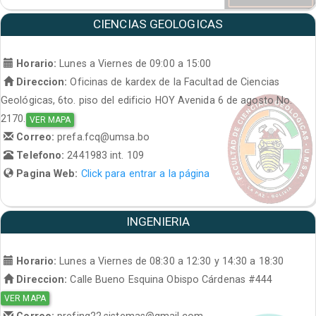
CIENCIAS GEOLOGICAS
Horario:
Lunes a Viernes de 09:00 a 15:00
Direccion:
Oficinas de kardex de la Facultad de Ciencias
Geológicas, 6to. piso del edificio HOY Avenida 6 de agosto No.
2170.
VER MAPA
Correo:
prefa.fcq@umsa.bo
Telefono:
2441983 int. 109
Pagina Web:
Click para entrar a la página
INGENIERIA
Horario:
Lunes a Viernes de 08:30 a 12:30 y 14:30 a 18:30
Direccion:
Calle Bueno Esquina Obispo Cárdenas #444
VER MAPA
Correo:
prefing22.sistemas@gmail.com