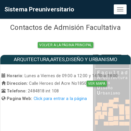
Sistema Preuniversitario
Toggl
naviga
Contactos de Admisión Facultativa
VOLVER A LA PÁGINA PRINCIPAL
ARQUITECTURA,ARTES,DISEÑO Y URBANISMO
Horario:
Lunes a Viernes de 09:00 a 12:00 y 14:30 a 18:00
Direccion:
Calle Heroes del Acre No1850
VER MAPA
Telefono:
2484818 int 108
Pagina Web:
Click para entrar a la página