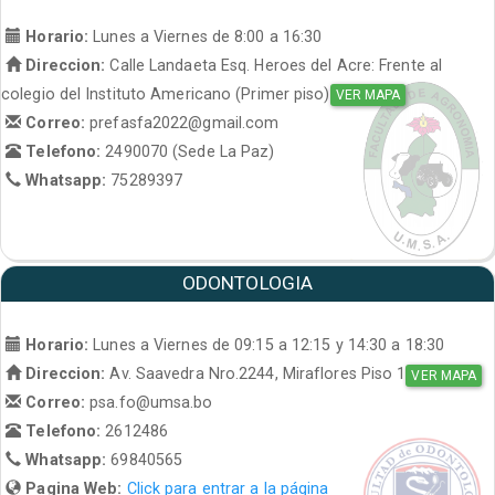
Horario:
Lunes a Viernes de 8:00 a 16:30
Direccion:
Calle Landaeta Esq. Heroes del Acre: Frente al
colegio del Instituto Americano (Primer piso)
VER MAPA
Correo:
prefasfa2022@gmail.com
Telefono:
2490070 (Sede La Paz)
Whatsapp:
75289397
ODONTOLOGIA
Horario:
Lunes a Viernes de 09:15 a 12:15 y 14:30 a 18:30
Direccion:
Av. Saavedra Nro.2244, Miraflores Piso 1
VER MAPA
Correo:
psa.fo@umsa.bo
Telefono:
2612486
Whatsapp:
69840565
Pagina Web:
Click para entrar a la página