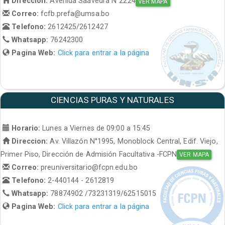
Direccion:
Avenida Saavedra N°2224
VER MAPA
Correo:
fcfb.prefa@umsa.bo
Telefono:
2612425/2612427
Whatsapp:
76242300
Pagina Web:
Click para entrar a la página
CIENCIAS PURAS Y NATURALES
Horario:
Lunes a Viernes de 09:00 a 15:45
Direccion:
Av. Villazón N°1995, Monoblock Central, Edif. Viejo,
Primer Piso, Dirección de Admisión Facultativa -FCPN
VER MAPA
Correo:
preuniversitario@fcpn.edu.bo
Telefono:
2-440144 - 2612819
Whatsapp:
78874902 /73231319/62515015
Pagina Web:
Click para entrar a la página