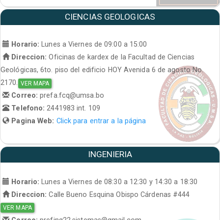
CIENCIAS GEOLOGICAS
Horario:
Lunes a Viernes de 09:00 a 15:00
Direccion:
Oficinas de kardex de la Facultad de Ciencias
Geológicas, 6to. piso del edificio HOY Avenida 6 de agosto No.
2170.
VER MAPA
Correo:
prefa.fcq@umsa.bo
Telefono:
2441983 int. 109
Pagina Web:
Click para entrar a la página
INGENIERIA
Horario:
Lunes a Viernes de 08:30 a 12:30 y 14:30 a 18:30
Direccion:
Calle Bueno Esquina Obispo Cárdenas #444
VER MAPA
Correo:
prefing22.sistemas@gmail.com