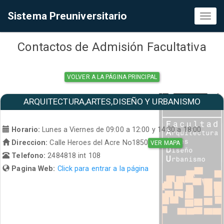
Sistema Preuniversitario
Toggl
naviga
Contactos de Admisión Facultativa
VOLVER A LA PÁGINA PRINCIPAL
ARQUITECTURA,ARTES,DISEÑO Y URBANISMO
Horario:
Lunes a Viernes de 09:00 a 12:00 y 14:30 a 18:00
Direccion:
Calle Heroes del Acre No1850
VER MAPA
Telefono:
2484818 int 108
Pagina Web:
Click para entrar a la página