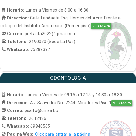
Horario:
Lunes a Viernes de 8:00 a 16:30
Direccion:
Calle Landaeta Esq. Heroes del Acre: Frente al
colegio del Instituto Americano (Primer piso)
VER MAPA
Correo:
prefasfa2022@gmail.com
Telefono:
2490070 (Sede La Paz)
Whatsapp:
75289397
ODONTOLOGIA
Horario:
Lunes a Viernes de 09:15 a 12:15 y 14:30 a 18:30
Direccion:
Av. Saavedra Nro.2244, Miraflores Piso 1
VER MAPA
Correo:
psa.fo@umsa.bo
Telefono:
2612486
Whatsapp:
69840565
Pagina Web:
Click para entrar a la página