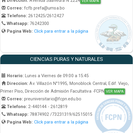
Direccion:
Avenida Saavedra N°2224
VER MAPA
Correo:
fcfb.prefa@umsa.bo
Telefono:
2612425/2612427
Whatsapp:
76242300
Pagina Web:
Click para entrar a la página
CIENCIAS PURAS Y NATURALES
Horario:
Lunes a Viernes de 09:00 a 15:45
Direccion:
Av. Villazón N°1995, Monoblock Central, Edif. Viejo,
Primer Piso, Dirección de Admisión Facultativa -FCPN
VER MAPA
Correo:
preuniversitario@fcpn.edu.bo
Telefono:
2-440144 - 2612819
Whatsapp:
78874902 /73231319/62515015
Pagina Web:
Click para entrar a la página