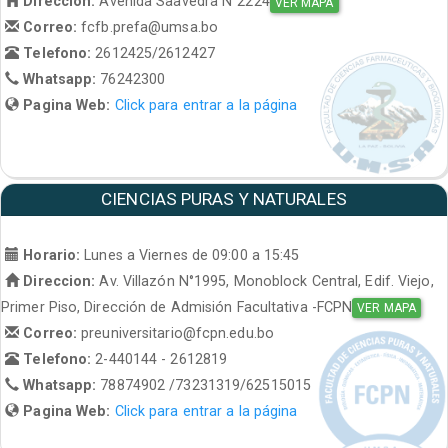
Direccion:
Avenida Saavedra N°2224
VER MAPA
Correo:
fcfb.prefa@umsa.bo
Telefono:
2612425/2612427
Whatsapp:
76242300
Pagina Web:
Click para entrar a la página
CIENCIAS PURAS Y NATURALES
Horario:
Lunes a Viernes de 09:00 a 15:45
Direccion:
Av. Villazón N°1995, Monoblock Central, Edif. Viejo,
Primer Piso, Dirección de Admisión Facultativa -FCPN
VER MAPA
Correo:
preuniversitario@fcpn.edu.bo
Telefono:
2-440144 - 2612819
Whatsapp:
78874902 /73231319/62515015
Pagina Web:
Click para entrar a la página