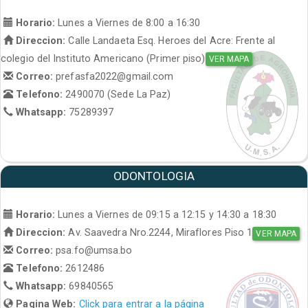
Horario:
Lunes a Viernes de 8:00 a 16:30
Direccion:
Calle Landaeta Esq. Heroes del Acre: Frente al
colegio del Instituto Americano (Primer piso)
VER MAPA
Correo:
prefasfa2022@gmail.com
Telefono:
2490070 (Sede La Paz)
Whatsapp:
75289397
ODONTOLOGIA
Horario:
Lunes a Viernes de 09:15 a 12:15 y 14:30 a 18:30
Direccion:
Av. Saavedra Nro.2244, Miraflores Piso 1
VER MAPA
Correo:
psa.fo@umsa.bo
Telefono:
2612486
Whatsapp:
69840565
Pagina Web:
Click para entrar a la página