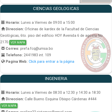
CIENCIAS GEOLOGICAS
Horario:
Lunes a Viernes de 09:00 a 15:00
Direccion:
Oficinas de kardex de la Facultad de Ciencias
Geológicas, 6to. piso del edificio HOY Avenida 6 de agosto No.
2170.
VER MAPA
Correo:
prefa.fcq@umsa.bo
Telefono:
2441983 int. 109
Pagina Web:
Click para entrar a la página
INGENIERIA
Horario:
Lunes a Viernes de 08:30 a 12:30 y 14:30 a 18:30
Direccion:
Calle Bueno Esquina Obispo Cárdenas #444
VER MAPA
Correo:
prefing22.sistemas@gmail.com