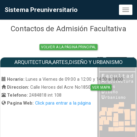
Sistema Preuniversitario
Toggl
naviga
Contactos de Admisión Facultativa
VOLVER A LA PÁGINA PRINCIPAL
ARQUITECTURA,ARTES,DISEÑO Y URBANISMO
Horario:
Lunes a Viernes de 09:00 a 12:00 y 14:30 a 18:00
Direccion:
Calle Heroes del Acre No1850
VER MAPA
Telefono:
2484818 int 108
Pagina Web:
Click para entrar a la página