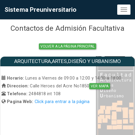
Sistema Preuniversitario
Toggl
naviga
Contactos de Admisión Facultativa
VOLVER A LA PÁGINA PRINCIPAL
ARQUITECTURA,ARTES,DISEÑO Y URBANISMO
Horario:
Lunes a Viernes de 09:00 a 12:00 y 14:30 a 18:00
Direccion:
Calle Heroes del Acre No1850
VER MAPA
Telefono:
2484818 int 108
Pagina Web:
Click para entrar a la página