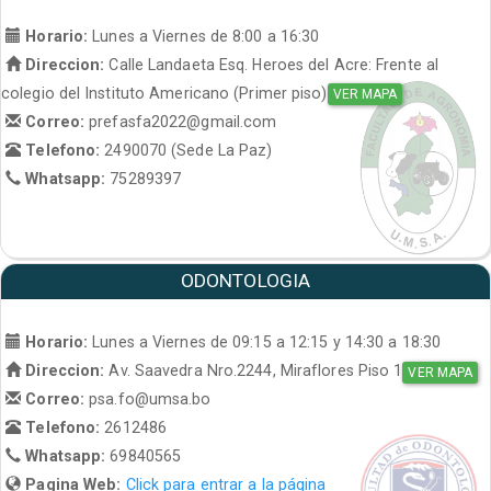
Horario:
Lunes a Viernes de 8:00 a 16:30
Direccion:
Calle Landaeta Esq. Heroes del Acre: Frente al
colegio del Instituto Americano (Primer piso)
VER MAPA
Correo:
prefasfa2022@gmail.com
Telefono:
2490070 (Sede La Paz)
Whatsapp:
75289397
ODONTOLOGIA
Horario:
Lunes a Viernes de 09:15 a 12:15 y 14:30 a 18:30
Direccion:
Av. Saavedra Nro.2244, Miraflores Piso 1
VER MAPA
Correo:
psa.fo@umsa.bo
Telefono:
2612486
Whatsapp:
69840565
Pagina Web:
Click para entrar a la página