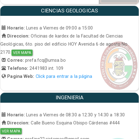
CIENCIAS GEOLOGICAS
Horario:
Lunes a Viernes de 09:00 a 15:00
Direccion:
Oficinas de kardex de la Facultad de Ciencias
Geológicas, 6to. piso del edificio HOY Avenida 6 de agosto No.
2170.
VER MAPA
Correo:
prefa.fcq@umsa.bo
Telefono:
2441983 int. 109
Pagina Web:
Click para entrar a la página
INGENIERIA
Horario:
Lunes a Viernes de 08:30 a 12:30 y 14:30 a 18:30
Direccion:
Calle Bueno Esquina Obispo Cárdenas #444
VER MAPA
Correo:
prefing22.sistemas@gmail.com