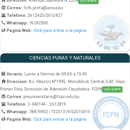
Direccion:
Avenida Saavedra N°2224
VER MAPA
Correo:
fcfb.prefa@umsa.bo
Telefono:
2612425/2612427
Whatsapp:
76242300
Pagina Web:
Click para entrar a la página
CIENCIAS PURAS Y NATURALES
Horario:
Lunes a Viernes de 09:00 a 15:45
Direccion:
Av. Villazón N°1995, Monoblock Central, Edif. Viejo,
Primer Piso, Dirección de Admisión Facultativa -FCPN
VER MAPA
Correo:
preuniversitario@fcpn.edu.bo
Telefono:
2-440144 - 2612819
Whatsapp:
78874902 /73231319/62515015
Pagina Web:
Click para entrar a la página