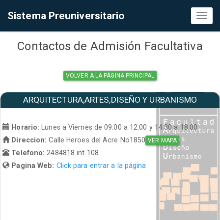
Sistema Preuniversitario
Toggl
naviga
Contactos de Admisión Facultativa
VOLVER A LA PÁGINA PRINCIPAL
ARQUITECTURA,ARTES,DISEÑO Y URBANISMO
Horario:
Lunes a Viernes de 09:00 a 12:00 y 14:30 a 18:00
Direccion:
Calle Heroes del Acre No1850
VER MAPA
Telefono:
2484818 int 108
Pagina Web:
Click para entrar a la página