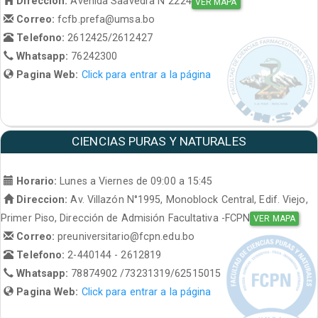
Direccion:
Avenida Saavedra N°2224
VER MAPA
Correo:
fcfb.prefa@umsa.bo
Telefono:
2612425/2612427
Whatsapp:
76242300
Pagina Web:
Click para entrar a la página
CIENCIAS PURAS Y NATURALES
Horario:
Lunes a Viernes de 09:00 a 15:45
Direccion:
Av. Villazón N°1995, Monoblock Central, Edif. Viejo,
Primer Piso, Dirección de Admisión Facultativa -FCPN
VER MAPA
Correo:
preuniversitario@fcpn.edu.bo
Telefono:
2-440144 - 2612819
Whatsapp:
78874902 /73231319/62515015
Pagina Web:
Click para entrar a la página