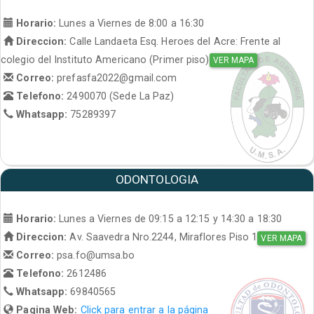
Horario:
Lunes a Viernes de 8:00 a 16:30
Direccion:
Calle Landaeta Esq. Heroes del Acre: Frente al
colegio del Instituto Americano (Primer piso)
VER MAPA
Correo:
prefasfa2022@gmail.com
Telefono:
2490070 (Sede La Paz)
Whatsapp:
75289397
ODONTOLOGIA
Horario:
Lunes a Viernes de 09:15 a 12:15 y 14:30 a 18:30
Direccion:
Av. Saavedra Nro.2244, Miraflores Piso 1
VER MAPA
Correo:
psa.fo@umsa.bo
Telefono:
2612486
Whatsapp:
69840565
Pagina Web:
Click para entrar a la página