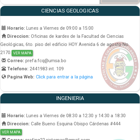
CIENCIAS GEOLOGICAS
Horario:
Lunes a Viernes de 09:00 a 15:00
Direccion:
Oficinas de kardex de la Facultad de Ciencias
Geológicas, 6to. piso del edificio HOY Avenida 6 de agosto No.
2170.
VER MAPA
Correo:
prefa.fcq@umsa.bo
Telefono:
2441983 int. 109
Pagina Web:
Click para entrar a la página
INGENIERIA
Horario:
Lunes a Viernes de 08:30 a 12:30 y 14:30 a 18:30
Direccion:
Calle Bueno Esquina Obispo Cárdenas #444
VER MAPA
Correo:
prefing22.sistemas@gmail.com