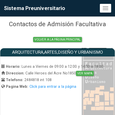
Sistema Preuniversitario
Toggl
naviga
Contactos de Admisión Facultativa
VOLVER A LA PÁGINA PRINCIPAL
ARQUITECTURA,ARTES,DISEÑO Y URBANISMO
Horario:
Lunes a Viernes de 09:00 a 12:00 y 14:30 a 18:00
Direccion:
Calle Heroes del Acre No1850
VER MAPA
Telefono:
2484818 int 108
Pagina Web:
Click para entrar a la página