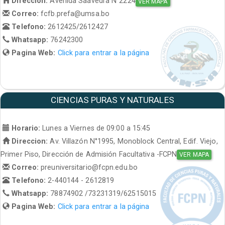
Direccion:
Avenida Saavedra N°2224
VER MAPA
Correo:
fcfb.prefa@umsa.bo
Telefono:
2612425/2612427
Whatsapp:
76242300
Pagina Web:
Click para entrar a la página
CIENCIAS PURAS Y NATURALES
Horario:
Lunes a Viernes de 09:00 a 15:45
Direccion:
Av. Villazón N°1995, Monoblock Central, Edif. Viejo,
Primer Piso, Dirección de Admisión Facultativa -FCPN
VER MAPA
Correo:
preuniversitario@fcpn.edu.bo
Telefono:
2-440144 - 2612819
Whatsapp:
78874902 /73231319/62515015
Pagina Web:
Click para entrar a la página