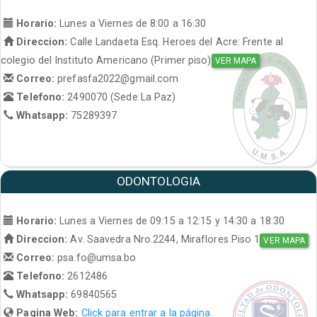
Horario:
Lunes a Viernes de 8:00 a 16:30
Direccion:
Calle Landaeta Esq. Heroes del Acre: Frente al
colegio del Instituto Americano (Primer piso)
VER MAPA
Correo:
prefasfa2022@gmail.com
Telefono:
2490070 (Sede La Paz)
Whatsapp:
75289397
ODONTOLOGIA
Horario:
Lunes a Viernes de 09:15 a 12:15 y 14:30 a 18:30
Direccion:
Av. Saavedra Nro.2244, Miraflores Piso 1
VER MAPA
Correo:
psa.fo@umsa.bo
Telefono:
2612486
Whatsapp:
69840565
Pagina Web:
Click para entrar a la página