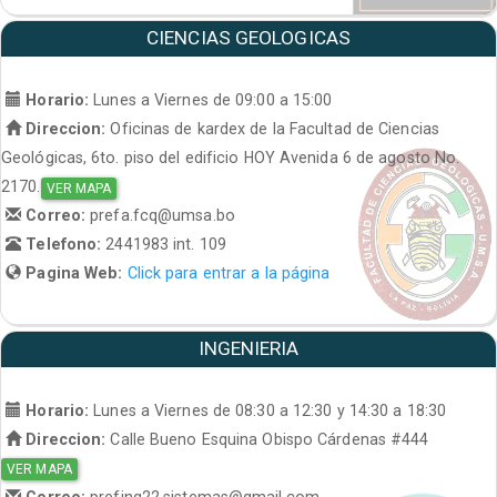
CIENCIAS GEOLOGICAS
Horario:
Lunes a Viernes de 09:00 a 15:00
Direccion:
Oficinas de kardex de la Facultad de Ciencias
Geológicas, 6to. piso del edificio HOY Avenida 6 de agosto No.
2170.
VER MAPA
Correo:
prefa.fcq@umsa.bo
Telefono:
2441983 int. 109
Pagina Web:
Click para entrar a la página
INGENIERIA
Horario:
Lunes a Viernes de 08:30 a 12:30 y 14:30 a 18:30
Direccion:
Calle Bueno Esquina Obispo Cárdenas #444
VER MAPA
Correo:
prefing22.sistemas@gmail.com