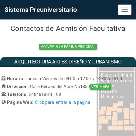
Sistema Preuniversitario
Toggl
naviga
Contactos de Admisión Facultativa
VOLVER A LA PÁGINA PRINCIPAL
ARQUITECTURA,ARTES,DISEÑO Y URBANISMO
Horario:
Lunes a Viernes de 09:00 a 12:00 y 14:30 a 18:00
Direccion:
Calle Heroes del Acre No1850
VER MAPA
Telefono:
2484818 int 108
Pagina Web:
Click para entrar a la página