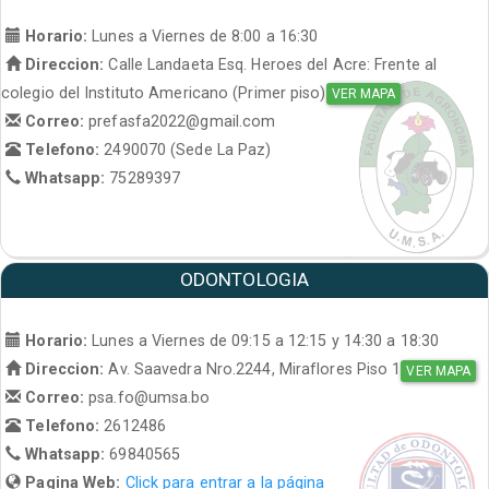
Horario:
Lunes a Viernes de 8:00 a 16:30
Direccion:
Calle Landaeta Esq. Heroes del Acre: Frente al
colegio del Instituto Americano (Primer piso)
VER MAPA
Correo:
prefasfa2022@gmail.com
Telefono:
2490070 (Sede La Paz)
Whatsapp:
75289397
ODONTOLOGIA
Horario:
Lunes a Viernes de 09:15 a 12:15 y 14:30 a 18:30
Direccion:
Av. Saavedra Nro.2244, Miraflores Piso 1
VER MAPA
Correo:
psa.fo@umsa.bo
Telefono:
2612486
Whatsapp:
69840565
Pagina Web:
Click para entrar a la página