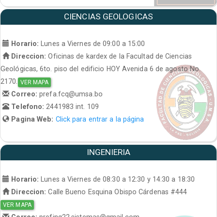
CIENCIAS GEOLOGICAS
Horario:
Lunes a Viernes de 09:00 a 15:00
Direccion:
Oficinas de kardex de la Facultad de Ciencias
Geológicas, 6to. piso del edificio HOY Avenida 6 de agosto No.
2170.
VER MAPA
Correo:
prefa.fcq@umsa.bo
Telefono:
2441983 int. 109
Pagina Web:
Click para entrar a la página
INGENIERIA
Horario:
Lunes a Viernes de 08:30 a 12:30 y 14:30 a 18:30
Direccion:
Calle Bueno Esquina Obispo Cárdenas #444
VER MAPA
Correo:
prefing22.sistemas@gmail.com