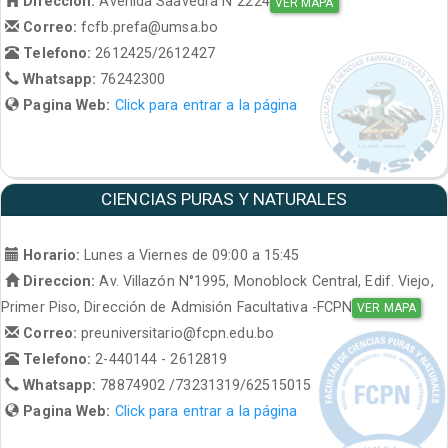
Direccion:
Avenida Saavedra N°2224
VER MAPA
Correo:
fcfb.prefa@umsa.bo
Telefono:
2612425/2612427
Whatsapp:
76242300
Pagina Web:
Click para entrar a la página
CIENCIAS PURAS Y NATURALES
Horario:
Lunes a Viernes de 09:00 a 15:45
Direccion:
Av. Villazón N°1995, Monoblock Central, Edif. Viejo,
Primer Piso, Dirección de Admisión Facultativa -FCPN
VER MAPA
Correo:
preuniversitario@fcpn.edu.bo
Telefono:
2-440144 - 2612819
Whatsapp:
78874902 /73231319/62515015
Pagina Web:
Click para entrar a la página