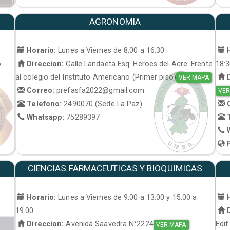
AGRONOMIA
Horario:
Lunes a Viernes de 8:00 a 16:30
H
o
Direccion:
Calle Landaeta Esq. Heroes del Acre: Frente
18:
al colegio del Instituto Americano (Primer piso)
D
VER MAPA
Correo:
prefasfa2022@gmail.com
VER
Telefono:
2490070 (Sede La Paz)
C
Whatsapp:
75289397
T
W
P
CIENCIAS FARMACEUTICAS Y BIOQUIMICAS
Horario:
Lunes a Viernes de 9:00 a 13:00 y 15:00 a
H
19:00
D
Direccion:
Avenida Saavedra N°2224
Edif
VER MAPA