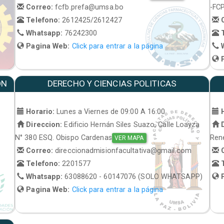
Correo:
fcfb.prefa@umsa.bo
-FC
Telefono:
2612425/2612427
C
Whatsapp:
76242300
T
Pagina Web:
Click para entrar a la página
W
P
ON
DERECHO Y CIENCIAS POLITICAS
Horario:
Lunes a Viernes de 09:00 A 16:00
H
Direccion:
Edificio Hernán Siles Suazo, Calle Loayza
D
N° 380 ESQ. Obispo Cardenas
René
VER MAPA
Correo:
direccionadmisionfacultativa@gmail.com
C
Telefono:
2201577
T
Whatsapp:
63088620 - 60147076 (SOLO WHATSAPP)
P
Pagina Web:
Click para entrar a la página