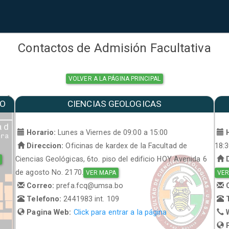
Contactos de Admisión Facultativa
VOLVER A LA PÁGINA PRINCIPAL
MO
CIENCIAS GEOLOGICAS
a
Horario:
Lunes a Viernes de 09:00 a 15:00
H
Direccion:
Oficinas de kardex de la Facultad de
18:
Ciencias Geológicas, 6to. piso del edificio HOY Avenida 6
D
de agosto No. 2170.
VER MAPA
VER
Correo:
prefa.fcq@umsa.bo
C
Telefono:
2441983 int. 109
T
Pagina Web:
Click para entrar a la página
W
P