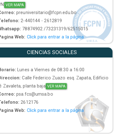
PN
VER MAPA
orreo:
preuniversitario@fcpn.edu.bo
elefono:
2-440144 - 2612819
hatsapp:
78874902 /73231319/62515015
agina Web:
Click para entrar a la página
CIENCIAS SOCIALES
orario:
Lunes a Viernes de 08:30 a 16:00
ireccion:
Calle Federico Zuazo esq. Zapata, Edificio
 Zavaleta, planta baja
VER MAPA
orreo:
psa.fcs@umsa.bo
elefono:
2612176
agina Web:
Click para entrar a la página