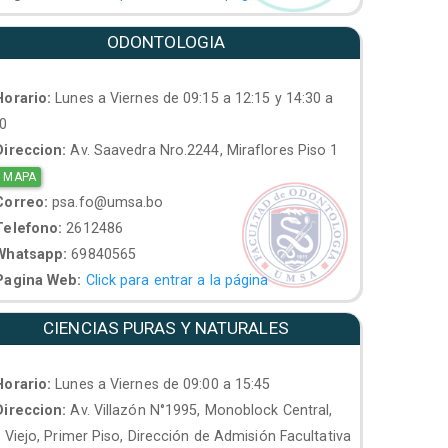
ODONTOLOGIA
orario:
Lunes a Viernes de 09:15 a 12:15 y 14:30 a
30
ireccion:
Av. Saavedra Nro.2244, Miraflores Piso 1
 MAPA
orreo:
psa.fo@umsa.bo
elefono:
2612486
hatsapp:
69840565
agina Web:
Click para entrar a la página
CIENCIAS PURAS Y NATURALES
orario:
Lunes a Viernes de 09:00 a 15:45
ireccion:
Av. Villazón N°1995, Monoblock Central,
. Viejo, Primer Piso, Dirección de Admisión Facultativa