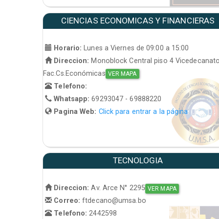
CIENCIAS ECONOMICAS Y FINANCIERAS
Horario:
Lunes a Viernes de 09:00 a 15:00
Direccion:
Monoblock Central piso 4 Vicedecanat
Fac.Cs.Económicas
VER MAPA
Telefono:
Whatsapp:
69293047 - 69888220
Pagina Web:
Click para entrar a la página
TECNOLOGIA
Direccion:
Av. Arce N° 2295
VER MAPA
Correo:
ftdecano@umsa.bo
Telefono:
2442598