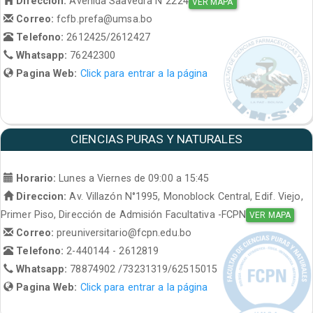
Direccion:
Avenida Saavedra N°2224
VER MAPA
Correo:
fcfb.prefa@umsa.bo
Telefono:
2612425/2612427
Whatsapp:
76242300
Pagina Web:
Click para entrar a la página
CIENCIAS PURAS Y NATURALES
Horario:
Lunes a Viernes de 09:00 a 15:45
Direccion:
Av. Villazón N°1995, Monoblock Central, Edif. Viejo,
Primer Piso, Dirección de Admisión Facultativa -FCPN
VER MAPA
Correo:
preuniversitario@fcpn.edu.bo
Telefono:
2-440144 - 2612819
Whatsapp:
78874902 /73231319/62515015
Pagina Web:
Click para entrar a la página