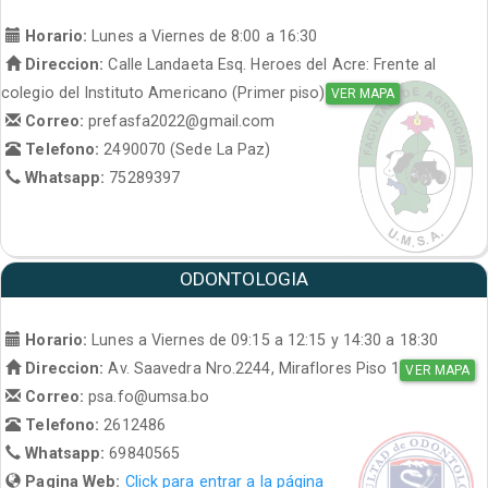
Horario:
Lunes a Viernes de 8:00 a 16:30
Direccion:
Calle Landaeta Esq. Heroes del Acre: Frente al
colegio del Instituto Americano (Primer piso)
VER MAPA
Correo:
prefasfa2022@gmail.com
Telefono:
2490070 (Sede La Paz)
Whatsapp:
75289397
ODONTOLOGIA
Horario:
Lunes a Viernes de 09:15 a 12:15 y 14:30 a 18:30
Direccion:
Av. Saavedra Nro.2244, Miraflores Piso 1
VER MAPA
Correo:
psa.fo@umsa.bo
Telefono:
2612486
Whatsapp:
69840565
Pagina Web:
Click para entrar a la página