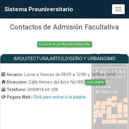
Sistema Preuniversitario
Toggl
naviga
Contactos de Admisión Facultativa
VOLVER A LA PÁGINA PRINCIPAL
ARQUITECTURA,ARTES,DISEÑO Y URBANISMO
Horario:
Lunes a Viernes de 09:00 a 12:00 y 14:30 a 18:00
Direccion:
Calle Heroes del Acre No1850
VER MAPA
Telefono:
2484818 int 108
Pagina Web:
Click para entrar a la página