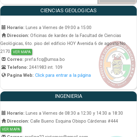
CIENCIAS GEOLOGICAS
Horario:
Lunes a Viernes de 09:00 a 15:00
Direccion:
Oficinas de kardex de la Facultad de Ciencias
Geológicas, 6to. piso del edificio HOY Avenida 6 de agosto No.
2170.
VER MAPA
Correo:
prefa.fcq@umsa.bo
Telefono:
2441983 int. 109
Pagina Web:
Click para entrar a la página
INGENIERIA
Horario:
Lunes a Viernes de 08:30 a 12:30 y 14:30 a 18:30
Direccion:
Calle Bueno Esquina Obispo Cárdenas #444
VER MAPA
Correo:
prefing22.sistemas@gmail.com