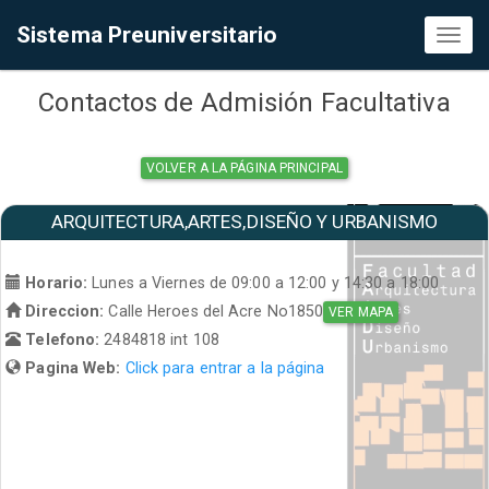
Sistema Preuniversitario
Toggl
naviga
Contactos de Admisión Facultativa
VOLVER A LA PÁGINA PRINCIPAL
ARQUITECTURA,ARTES,DISEÑO Y URBANISMO
Horario:
Lunes a Viernes de 09:00 a 12:00 y 14:30 a 18:00
Direccion:
Calle Heroes del Acre No1850
VER MAPA
Telefono:
2484818 int 108
Pagina Web:
Click para entrar a la página