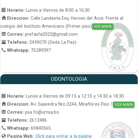
Horario:
Lunes a Viernes de 8:00 a 16:30
Direccion:
Calle Landaeta Esq. Heroes del Acre: Frente al
colegio del Instituto Americano (Primer piso)
VER MAPA
Correo:
prefasfa2022@gmail.com
Telefono:
2490070 (Sede La Paz)
Whatsapp:
75289397
ODONTOLOGIA
Horario:
Lunes a Viernes de 09:15 a 12:15 y 14:30 a 18:30
Direccion:
Av. Saavedra Nro.2244, Miraflores Piso 1
VER MAPA
Correo:
psa.fo@umsa.bo
Telefono:
2612486
Whatsapp:
69840565
Pagina Web:
Click para entrar a la página