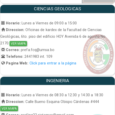
CIENCIAS GEOLOGICAS
Horario:
Lunes a Viernes de 09:00 a 15:00
Direccion:
Oficinas de kardex de la Facultad de Ciencias
Geológicas, 6to. piso del edificio HOY Avenida 6 de agosto No.
2170.
VER MAPA
Correo:
prefa.fcq@umsa.bo
Telefono:
2441983 int. 109
Pagina Web:
Click para entrar a la página
INGENIERIA
Horario:
Lunes a Viernes de 08:30 a 12:30 y 14:30 a 18:30
Direccion:
Calle Bueno Esquina Obispo Cárdenas #444
VER MAPA
Correo:
prefing22.sistemas@gmail.com