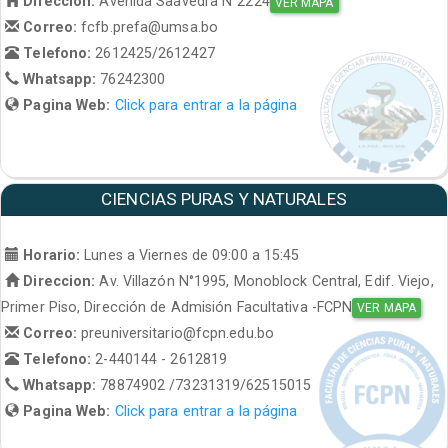
Direccion:
Avenida Saavedra N°2224
VER MAPA
Correo:
fcfb.prefa@umsa.bo
Telefono:
2612425/2612427
Whatsapp:
76242300
Pagina Web:
Click para entrar a la página
CIENCIAS PURAS Y NATURALES
Horario:
Lunes a Viernes de 09:00 a 15:45
Direccion:
Av. Villazón N°1995, Monoblock Central, Edif. Viejo,
Primer Piso, Dirección de Admisión Facultativa -FCPN
VER MAPA
Correo:
preuniversitario@fcpn.edu.bo
Telefono:
2-440144 - 2612819
Whatsapp:
78874902 /73231319/62515015
Pagina Web:
Click para entrar a la página