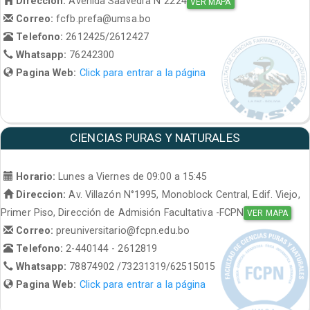
Direccion:
Avenida Saavedra N°2224
VER MAPA
Correo:
fcfb.prefa@umsa.bo
Telefono:
2612425/2612427
Whatsapp:
76242300
Pagina Web:
Click para entrar a la página
CIENCIAS PURAS Y NATURALES
Horario:
Lunes a Viernes de 09:00 a 15:45
Direccion:
Av. Villazón N°1995, Monoblock Central, Edif. Viejo,
Primer Piso, Dirección de Admisión Facultativa -FCPN
VER MAPA
Correo:
preuniversitario@fcpn.edu.bo
Telefono:
2-440144 - 2612819
Whatsapp:
78874902 /73231319/62515015
Pagina Web:
Click para entrar a la página