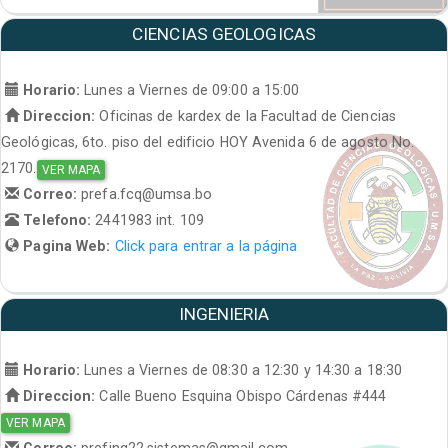
CIENCIAS GEOLOGICAS
Horario:
Lunes a Viernes de 09:00 a 15:00
Direccion:
Oficinas de kardex de la Facultad de Ciencias
Geológicas, 6to. piso del edificio HOY Avenida 6 de agosto No.
2170.
VER MAPA
Correo:
prefa.fcq@umsa.bo
Telefono:
2441983 int. 109
Pagina Web:
Click para entrar a la página
INGENIERIA
Horario:
Lunes a Viernes de 08:30 a 12:30 y 14:30 a 18:30
Direccion:
Calle Bueno Esquina Obispo Cárdenas #444
VER MAPA
Correo:
prefing22.sistemas@gmail.com