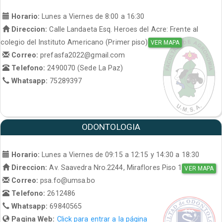
Horario:
Lunes a Viernes de 8:00 a 16:30
Direccion:
Calle Landaeta Esq. Heroes del Acre: Frente al
colegio del Instituto Americano (Primer piso)
VER MAPA
Correo:
prefasfa2022@gmail.com
Telefono:
2490070 (Sede La Paz)
Whatsapp:
75289397
ODONTOLOGIA
Horario:
Lunes a Viernes de 09:15 a 12:15 y 14:30 a 18:30
Direccion:
Av. Saavedra Nro.2244, Miraflores Piso 1
VER MAPA
Correo:
psa.fo@umsa.bo
Telefono:
2612486
Whatsapp:
69840565
Pagina Web:
Click para entrar a la página