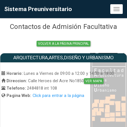
Sistema Preuniversitario
Toggl
naviga
Contactos de Admisión Facultativa
VOLVER A LA PÁGINA PRINCIPAL
ARQUITECTURA,ARTES,DISEÑO Y URBANISMO
Horario:
Lunes a Viernes de 09:00 a 12:00 y 14:30 a 18:00
Direccion:
Calle Heroes del Acre No1850
VER MAPA
Telefono:
2484818 int 108
Pagina Web:
Click para entrar a la página