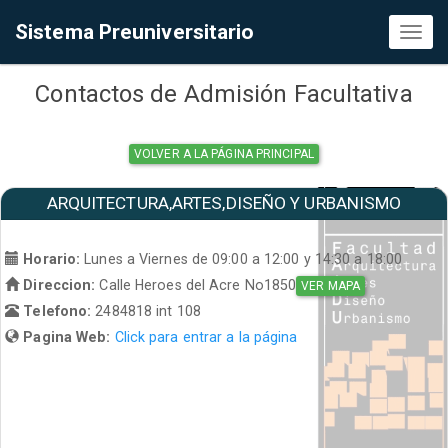
Sistema Preuniversitario
Toggl
naviga
Contactos de Admisión Facultativa
VOLVER A LA PÁGINA PRINCIPAL
ARQUITECTURA,ARTES,DISEÑO Y URBANISMO
Horario:
Lunes a Viernes de 09:00 a 12:00 y 14:30 a 18:00
Direccion:
Calle Heroes del Acre No1850
VER MAPA
Telefono:
2484818 int 108
Pagina Web:
Click para entrar a la página