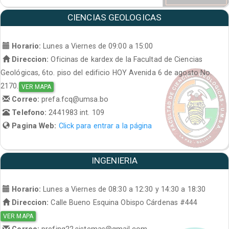
CIENCIAS GEOLOGICAS
Horario:
Lunes a Viernes de 09:00 a 15:00
Direccion:
Oficinas de kardex de la Facultad de Ciencias
Geológicas, 6to. piso del edificio HOY Avenida 6 de agosto No.
2170.
VER MAPA
Correo:
prefa.fcq@umsa.bo
Telefono:
2441983 int. 109
Pagina Web:
Click para entrar a la página
INGENIERIA
Horario:
Lunes a Viernes de 08:30 a 12:30 y 14:30 a 18:30
Direccion:
Calle Bueno Esquina Obispo Cárdenas #444
VER MAPA
Correo:
prefing22.sistemas@gmail.com