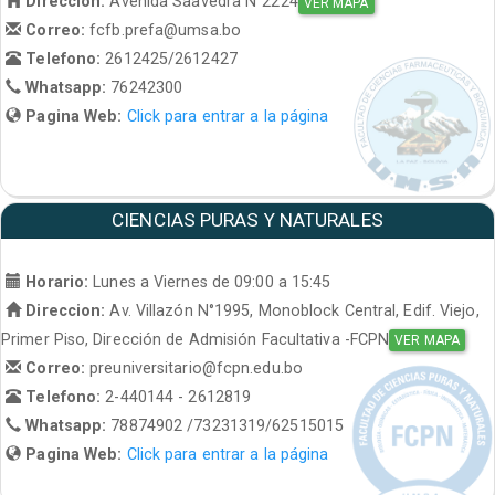
Direccion:
Avenida Saavedra N°2224
VER MAPA
Correo:
fcfb.prefa@umsa.bo
Telefono:
2612425/2612427
Whatsapp:
76242300
Pagina Web:
Click para entrar a la página
CIENCIAS PURAS Y NATURALES
Horario:
Lunes a Viernes de 09:00 a 15:45
Direccion:
Av. Villazón N°1995, Monoblock Central, Edif. Viejo,
Primer Piso, Dirección de Admisión Facultativa -FCPN
VER MAPA
Correo:
preuniversitario@fcpn.edu.bo
Telefono:
2-440144 - 2612819
Whatsapp:
78874902 /73231319/62515015
Pagina Web:
Click para entrar a la página