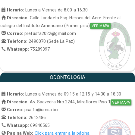
Horario:
Lunes a Viernes de 8:00 a 16:30
Direccion:
Calle Landaeta Esq. Heroes del Acre: Frente al
colegio del Instituto Americano (Primer piso)
VER MAPA
Correo:
prefasfa2022@gmail.com
Telefono:
2490070 (Sede La Paz)
Whatsapp:
75289397
ODONTOLOGIA
Horario:
Lunes a Viernes de 09:15 a 12:15 y 14:30 a 18:30
Direccion:
Av. Saavedra Nro.2244, Miraflores Piso 1
VER MAPA
Correo:
psa.fo@umsa.bo
Telefono:
2612486
Whatsapp:
69840565
Pagina Web:
Click para entrar a la página