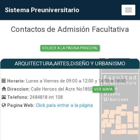
Sistema Preuniversitario
Toggl
naviga
Contactos de Admisión Facultativa
VOLVER A LA PÁGINA PRINCIPAL
ARQUITECTURA,ARTES,DISEÑO Y URBANISMO
Horario:
Lunes a Viernes de 09:00 a 12:00 y 14:30 a 18:00
Direccion:
Calle Heroes del Acre No1850
VER MAPA
Telefono:
2484818 int 108
Pagina Web:
Click para entrar a la página