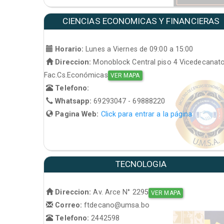
CIENCIAS ECONOMICAS Y FINANCIERAS
Horario:
Lunes a Viernes de 09:00 a 15:00
Direccion:
Monoblock Central piso 4 Vicedecanat
Fac.Cs.Económicas
VER MAPA
Telefono:
Whatsapp:
69293047 - 69888220
Pagina Web:
Click para entrar a la página
TECNOLOGIA
Direccion:
Av. Arce N° 2295
VER MAPA
Correo:
ftdecano@umsa.bo
Telefono:
2442598