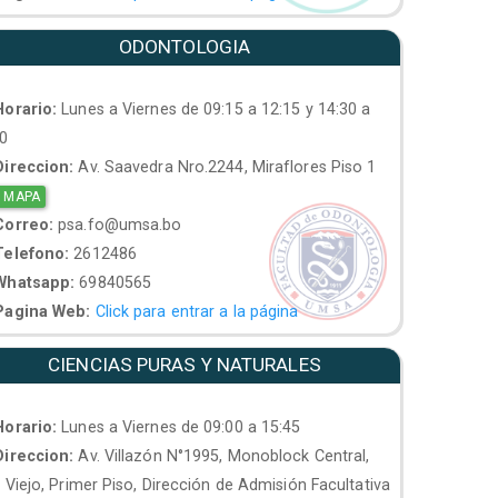
ODONTOLOGIA
orario:
Lunes a Viernes de 09:15 a 12:15 y 14:30 a
30
ireccion:
Av. Saavedra Nro.2244, Miraflores Piso 1
 MAPA
orreo:
psa.fo@umsa.bo
elefono:
2612486
hatsapp:
69840565
agina Web:
Click para entrar a la página
CIENCIAS PURAS Y NATURALES
orario:
Lunes a Viernes de 09:00 a 15:45
ireccion:
Av. Villazón N°1995, Monoblock Central,
. Viejo, Primer Piso, Dirección de Admisión Facultativa