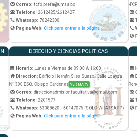
Correo:
fcfb.prefa@umsa.bo
-FC
Telefono:
2612425/2612427
C
Whatsapp:
76242300
T
Pagina Web:
Click para entrar a la página
W
P
ON
DERECHO Y CIENCIAS POLITICAS
Horario:
Lunes a Viernes de 09:00 A 16:00
H
Direccion:
Edificio Hernán Siles Suazo, Calle Loayza
D
N° 380 ESQ. Obispo Cardenas
René
VER MAPA
Correo:
direccionadmisionfacultativa@gmail.com
C
Telefono:
2201577
T
Whatsapp:
63088620 - 60147076 (SOLO WHATSAPP)
P
Pagina Web:
Click para entrar a la página