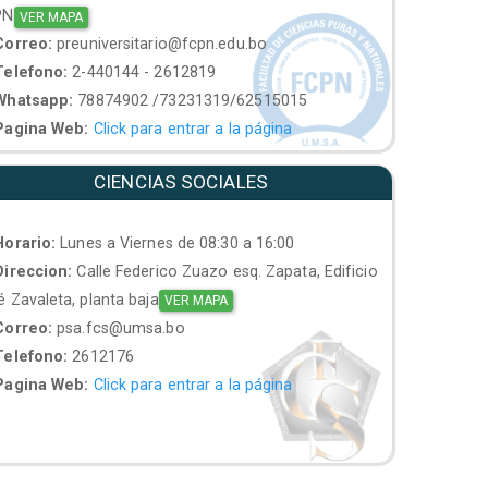
PN
VER MAPA
orreo:
preuniversitario@fcpn.edu.bo
elefono:
2-440144 - 2612819
hatsapp:
78874902 /73231319/62515015
agina Web:
Click para entrar a la página
CIENCIAS SOCIALES
orario:
Lunes a Viernes de 08:30 a 16:00
ireccion:
Calle Federico Zuazo esq. Zapata, Edificio
 Zavaleta, planta baja
VER MAPA
orreo:
psa.fcs@umsa.bo
elefono:
2612176
agina Web:
Click para entrar a la página