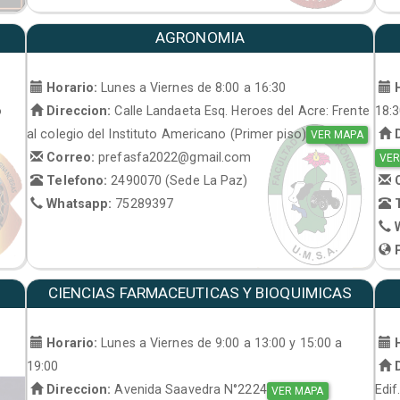
AGRONOMIA
Horario:
Lunes a Viernes de 8:00 a 16:30
H
o
Direccion:
Calle Landaeta Esq. Heroes del Acre: Frente
18:
al colegio del Instituto Americano (Primer piso)
D
VER MAPA
Correo:
prefasfa2022@gmail.com
VER
Telefono:
2490070 (Sede La Paz)
C
Whatsapp:
75289397
T
W
P
CIENCIAS FARMACEUTICAS Y BIOQUIMICAS
Horario:
Lunes a Viernes de 9:00 a 13:00 y 15:00 a
H
19:00
D
Direccion:
Avenida Saavedra N°2224
Edif
VER MAPA