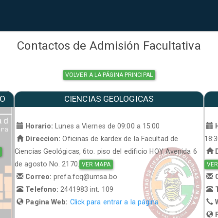
Contactos de Admisión Facultativa
VOLVER A LA PÁGINA PRINCIPAL
MO
CIENCIAS GEOLOGICAS
a
Horario:
Lunes a Viernes de 09:00 a 15:00
H
Direccion:
Oficinas de kardex de la Facultad de
18:
Ciencias Geológicas, 6to. piso del edificio HOY Avenida 6
D
de agosto No. 2170.
VER MAPA
VER
Correo:
prefa.fcq@umsa.bo
C
Telefono:
2441983 int. 109
T
Pagina Web:
Click para entrar a la página
W
P