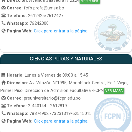
Direccion:
Avenida Saavedra N°2224
VER MAPA
Correo:
fcfb.prefa@umsa.bo
Telefono:
2612425/2612427
Whatsapp:
76242300
Pagina Web:
Click para entrar a la página
CIENCIAS PURAS Y NATURALES
Horario:
Lunes a Viernes de 09:00 a 15:45
Direccion:
Av. Villazón N°1995, Monoblock Central, Edif. Viejo,
Primer Piso, Dirección de Admisión Facultativa -FCPN
VER MAPA
Correo:
preuniversitario@fcpn.edu.bo
Telefono:
2-440144 - 2612819
Whatsapp:
78874902 /73231319/62515015
Pagina Web:
Click para entrar a la página