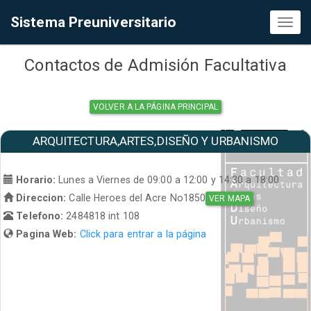
Sistema Preuniversitario
Toggl
naviga
Contactos de Admisión Facultativa
VOLVER A LA PÁGINA PRINCIPAL
ARQUITECTURA,ARTES,DISEÑO Y URBANISMO
Horario:
Lunes a Viernes de 09:00 a 12:00 y 14:30 a 18:00
Direccion:
Calle Heroes del Acre No1850
VER MAPA
Telefono:
2484818 int 108
Pagina Web:
Click para entrar a la página