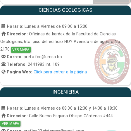
CIENCIAS GEOLOGICAS
Horario:
Lunes a Viernes de 09:00 a 15:00
Direccion:
Oficinas de kardex de la Facultad de Ciencias
Geológicas, 6to. piso del edificio HOY Avenida 6 de agosto No.
2170.
VER MAPA
Correo:
prefa.fcq@umsa.bo
Telefono:
2441983 int. 109
Pagina Web:
Click para entrar a la página
INGENIERIA
Horario:
Lunes a Viernes de 08:30 a 12:30 y 14:30 a 18:30
Direccion:
Calle Bueno Esquina Obispo Cárdenas #444
VER MAPA
Correo:
prefing22.sistemas@gmail.com