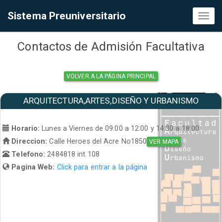
Sistema Preuniversitario
Toggl
naviga
Contactos de Admisión Facultativa
VOLVER A LA PÁGINA PRINCIPAL
ARQUITECTURA,ARTES,DISEÑO Y URBANISMO
Horario:
Lunes a Viernes de 09:00 a 12:00 y 14:30 a 18:00
Direccion:
Calle Heroes del Acre No1850
VER MAPA
Telefono:
2484818 int 108
Pagina Web:
Click para entrar a la página