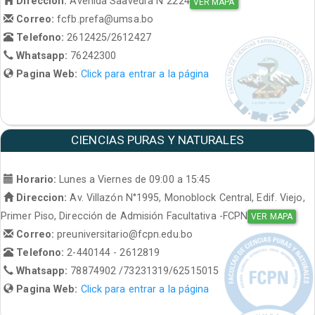
Direccion:
Avenida Saavedra N°2224
VER MAPA
Correo:
fcfb.prefa@umsa.bo
Telefono:
2612425/2612427
Whatsapp:
76242300
Pagina Web:
Click para entrar a la página
CIENCIAS PURAS Y NATURALES
Horario:
Lunes a Viernes de 09:00 a 15:45
Direccion:
Av. Villazón N°1995, Monoblock Central, Edif. Viejo,
Primer Piso, Dirección de Admisión Facultativa -FCPN
VER MAPA
Correo:
preuniversitario@fcpn.edu.bo
Telefono:
2-440144 - 2612819
Whatsapp:
78874902 /73231319/62515015
Pagina Web:
Click para entrar a la página