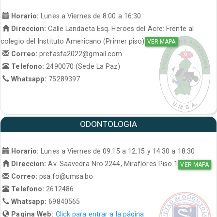
Horario:
Lunes a Viernes de 8:00 a 16:30
Direccion:
Calle Landaeta Esq. Heroes del Acre: Frente al
colegio del Instituto Americano (Primer piso)
VER MAPA
Correo:
prefasfa2022@gmail.com
Telefono:
2490070 (Sede La Paz)
Whatsapp:
75289397
ODONTOLOGIA
Horario:
Lunes a Viernes de 09:15 a 12:15 y 14:30 a 18:30
Direccion:
Av. Saavedra Nro.2244, Miraflores Piso 1
VER MAPA
Correo:
psa.fo@umsa.bo
Telefono:
2612486
Whatsapp:
69840565
Pagina Web:
Click para entrar a la página