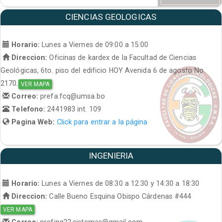
CIENCIAS GEOLOGICAS
Horario:
Lunes a Viernes de 09:00 a 15:00
Direccion:
Oficinas de kardex de la Facultad de Ciencias
Geológicas, 6to. piso del edificio HOY Avenida 6 de agosto No.
2170.
VER MAPA
Correo:
prefa.fcq@umsa.bo
Telefono:
2441983 int. 109
Pagina Web:
Click para entrar a la página
INGENIERIA
Horario:
Lunes a Viernes de 08:30 a 12:30 y 14:30 a 18:30
Direccion:
Calle Bueno Esquina Obispo Cárdenas #444
VER MAPA
Correo:
prefing22.sistemas@gmail.com