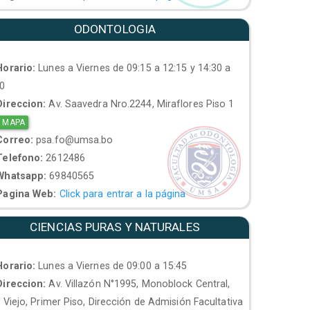
ODONTOLOGIA
orario:
Lunes a Viernes de 09:15 a 12:15 y 14:30 a
30
ireccion:
Av. Saavedra Nro.2244, Miraflores Piso 1
 MAPA
orreo:
psa.fo@umsa.bo
elefono:
2612486
hatsapp:
69840565
agina Web:
Click para entrar a la página
CIENCIAS PURAS Y NATURALES
orario:
Lunes a Viernes de 09:00 a 15:45
ireccion:
Av. Villazón N°1995, Monoblock Central,
. Viejo, Primer Piso, Dirección de Admisión Facultativa