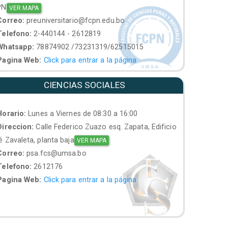
PN
VER MAPA
orreo:
preuniversitario@fcpn.edu.bo
elefono:
2-440144 - 2612819
hatsapp:
78874902 /73231319/62515015
agina Web:
Click para entrar a la página
CIENCIAS SOCIALES
orario:
Lunes a Viernes de 08:30 a 16:00
ireccion:
Calle Federico Zuazo esq. Zapata, Edificio
 Zavaleta, planta baja
VER MAPA
orreo:
psa.fcs@umsa.bo
elefono:
2612176
agina Web:
Click para entrar a la página