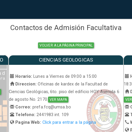
Contactos de Admisión Facultativa
VOLVER A LA PÁGINA PRINCIPAL
MO
CIENCIAS GEOLOGICAS
a
Horario:
Lunes a Viernes de 09:00 a 15:00
H
Direccion:
Oficinas de kardex de la Facultad de
18:
Ciencias Geológicas, 6to. piso del edificio HOY Avenida 6
D
de agosto No. 2170.
VER MAPA
VER
Correo:
prefa.fcq@umsa.bo
C
Telefono:
2441983 int. 109
T
Pagina Web:
Click para entrar a la página
W
P