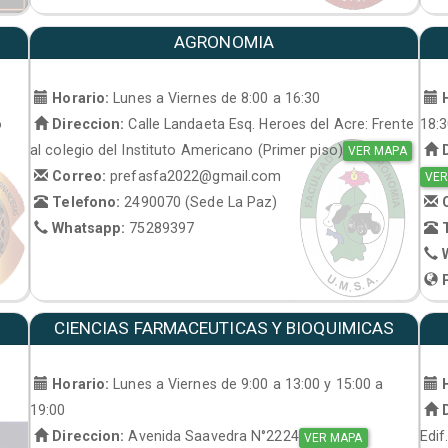
AGRONOMIA
Horario:
Lunes a Viernes de 8:00 a 16:30
H
o
Direccion:
Calle Landaeta Esq. Heroes del Acre: Frente
18:
al colegio del Instituto Americano (Primer piso)
D
VER MAPA
Correo:
prefasfa2022@gmail.com
VER
Telefono:
2490070 (Sede La Paz)
C
Whatsapp:
75289397
T
W
P
CIENCIAS FARMACEUTICAS Y BIOQUIMICAS
Horario:
Lunes a Viernes de 9:00 a 13:00 y 15:00 a
H
19:00
D
Direccion:
Avenida Saavedra N°2224
Edif
VER MAPA