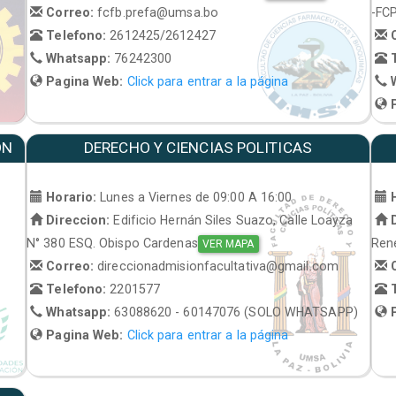
Correo:
fcfb.prefa@umsa.bo
-FC
Telefono:
2612425/2612427
C
Whatsapp:
76242300
T
Pagina Web:
Click para entrar a la página
W
P
ON
DERECHO Y CIENCIAS POLITICAS
Horario:
Lunes a Viernes de 09:00 A 16:00
H
Direccion:
Edificio Hernán Siles Suazo, Calle Loayza
D
N° 380 ESQ. Obispo Cardenas
René
VER MAPA
Correo:
direccionadmisionfacultativa@gmail.com
C
Telefono:
2201577
T
Whatsapp:
63088620 - 60147076 (SOLO WHATSAPP)
P
Pagina Web:
Click para entrar a la página