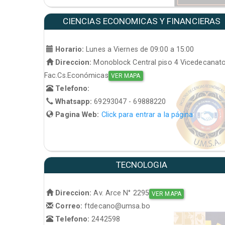
CIENCIAS ECONOMICAS Y FINANCIERAS
Horario:
Lunes a Viernes de 09:00 a 15:00
Direccion:
Monoblock Central piso 4 Vicedecanat
Fac.Cs.Económicas
VER MAPA
Telefono:
Whatsapp:
69293047 - 69888220
Pagina Web:
Click para entrar a la página
TECNOLOGIA
Direccion:
Av. Arce N° 2295
VER MAPA
Correo:
ftdecano@umsa.bo
Telefono:
2442598