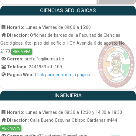
CIENCIAS GEOLOGICAS
Horario:
Lunes a Viernes de 09:00 a 15:00
Direccion:
Oficinas de kardex de la Facultad de Ciencias
Geológicas, 6to. piso del edificio HOY Avenida 6 de agosto No.
2170.
VER MAPA
Correo:
prefa.fcq@umsa.bo
Telefono:
2441983 int. 109
Pagina Web:
Click para entrar a la página
INGENIERIA
Horario:
Lunes a Viernes de 08:30 a 12:30 y 14:30 a 18:30
Direccion:
Calle Bueno Esquina Obispo Cárdenas #444
VER MAPA
Correo:
prefing22.sistemas@gmail.com