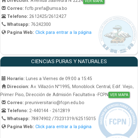
Direccion:
Avenida Saavedra N°2224
VER MAPA
Correo:
fcfb.prefa@umsa.bo
Telefono:
2612425/2612427
Whatsapp:
76242300
Pagina Web:
Click para entrar a la página
CIENCIAS PURAS Y NATURALES
Horario:
Lunes a Viernes de 09:00 a 15:45
Direccion:
Av. Villazón N°1995, Monoblock Central, Edif. Viejo,
Primer Piso, Dirección de Admisión Facultativa -FCPN
VER MAPA
Correo:
preuniversitario@fcpn.edu.bo
Telefono:
2-440144 - 2612819
Whatsapp:
78874902 /73231319/62515015
Pagina Web:
Click para entrar a la página