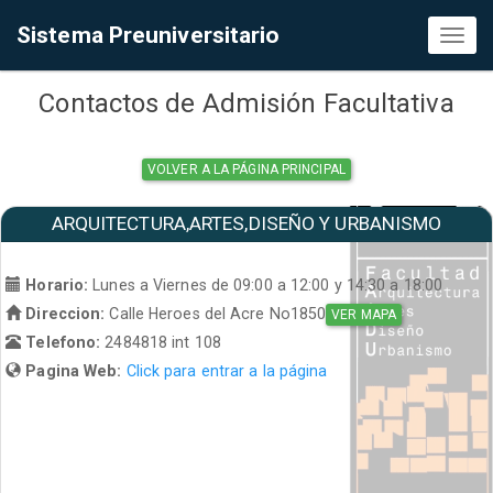
Sistema Preuniversitario
Toggl
naviga
Contactos de Admisión Facultativa
VOLVER A LA PÁGINA PRINCIPAL
ARQUITECTURA,ARTES,DISEÑO Y URBANISMO
Horario:
Lunes a Viernes de 09:00 a 12:00 y 14:30 a 18:00
Direccion:
Calle Heroes del Acre No1850
VER MAPA
Telefono:
2484818 int 108
Pagina Web:
Click para entrar a la página