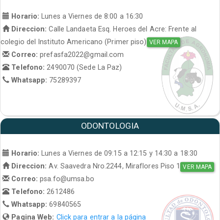
Horario:
Lunes a Viernes de 8:00 a 16:30
Direccion:
Calle Landaeta Esq. Heroes del Acre: Frente al
colegio del Instituto Americano (Primer piso)
VER MAPA
Correo:
prefasfa2022@gmail.com
Telefono:
2490070 (Sede La Paz)
Whatsapp:
75289397
ODONTOLOGIA
Horario:
Lunes a Viernes de 09:15 a 12:15 y 14:30 a 18:30
Direccion:
Av. Saavedra Nro.2244, Miraflores Piso 1
VER MAPA
Correo:
psa.fo@umsa.bo
Telefono:
2612486
Whatsapp:
69840565
Pagina Web:
Click para entrar a la página