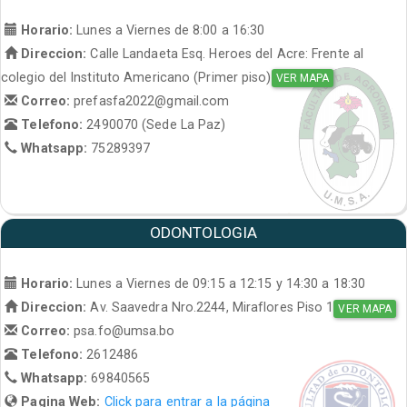
Horario:
Lunes a Viernes de 8:00 a 16:30
Direccion:
Calle Landaeta Esq. Heroes del Acre: Frente al
colegio del Instituto Americano (Primer piso)
VER MAPA
Correo:
prefasfa2022@gmail.com
Telefono:
2490070 (Sede La Paz)
Whatsapp:
75289397
ODONTOLOGIA
Horario:
Lunes a Viernes de 09:15 a 12:15 y 14:30 a 18:30
Direccion:
Av. Saavedra Nro.2244, Miraflores Piso 1
VER MAPA
Correo:
psa.fo@umsa.bo
Telefono:
2612486
Whatsapp:
69840565
Pagina Web:
Click para entrar a la página