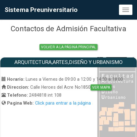
Sistema Preuniversitario
Toggl
naviga
Contactos de Admisión Facultativa
VOLVER A LA PÁGINA PRINCIPAL
ARQUITECTURA,ARTES,DISEÑO Y URBANISMO
Horario:
Lunes a Viernes de 09:00 a 12:00 y 14:30 a 18:00
Direccion:
Calle Heroes del Acre No1850
VER MAPA
Telefono:
2484818 int 108
Pagina Web:
Click para entrar a la página