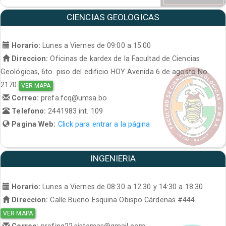
CIENCIAS GEOLOGICAS
Horario:
Lunes a Viernes de 09:00 a 15:00
Direccion:
Oficinas de kardex de la Facultad de Ciencias
Geológicas, 6to. piso del edificio HOY Avenida 6 de agosto No.
2170.
VER MAPA
Correo:
prefa.fcq@umsa.bo
Telefono:
2441983 int. 109
Pagina Web:
Click para entrar a la página
INGENIERIA
Horario:
Lunes a Viernes de 08:30 a 12:30 y 14:30 a 18:30
Direccion:
Calle Bueno Esquina Obispo Cárdenas #444
VER MAPA
Correo:
prefing22.sistemas@gmail.com