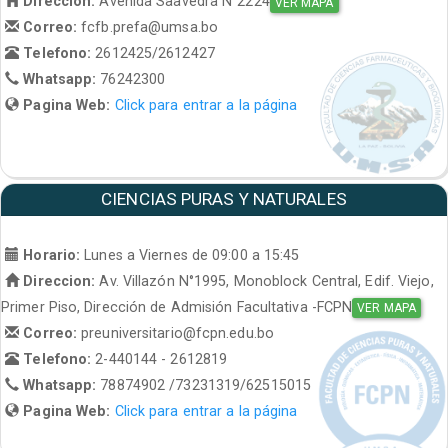
Direccion:
Avenida Saavedra N°2224
VER MAPA
Correo:
fcfb.prefa@umsa.bo
Telefono:
2612425/2612427
Whatsapp:
76242300
Pagina Web:
Click para entrar a la página
CIENCIAS PURAS Y NATURALES
Horario:
Lunes a Viernes de 09:00 a 15:45
Direccion:
Av. Villazón N°1995, Monoblock Central, Edif. Viejo,
Primer Piso, Dirección de Admisión Facultativa -FCPN
VER MAPA
Correo:
preuniversitario@fcpn.edu.bo
Telefono:
2-440144 - 2612819
Whatsapp:
78874902 /73231319/62515015
Pagina Web:
Click para entrar a la página