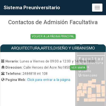
Sistema Preuniversitario
Toggl
naviga
Contactos de Admisión Facultativa
VOLVER A LA PÁGINA PRINCIPAL
ARQUITECTURA,ARTES,DISEÑO Y URBANISMO
Horario:
Lunes a Viernes de 09:00 a 12:00 y 14:30 a 18:00
Direccion:
Calle Heroes del Acre No1850
VER MAPA
Telefono:
2484818 int 108
Pagina Web:
Click para entrar a la página