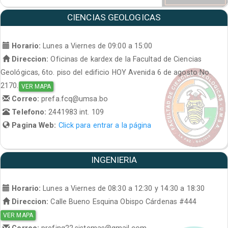
CIENCIAS GEOLOGICAS
Horario:
Lunes a Viernes de 09:00 a 15:00
Direccion:
Oficinas de kardex de la Facultad de Ciencias
Geológicas, 6to. piso del edificio HOY Avenida 6 de agosto No.
2170.
VER MAPA
Correo:
prefa.fcq@umsa.bo
Telefono:
2441983 int. 109
Pagina Web:
Click para entrar a la página
INGENIERIA
Horario:
Lunes a Viernes de 08:30 a 12:30 y 14:30 a 18:30
Direccion:
Calle Bueno Esquina Obispo Cárdenas #444
VER MAPA
Correo:
prefing22.sistemas@gmail.com