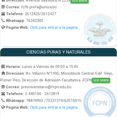
Direccion:
Avenida Saavedra N°2224
VER MAPA
Correo:
fcfb.prefa@umsa.bo
Telefono:
2612425/2612427
Whatsapp:
76242300
Pagina Web:
Click para entrar a la página
CIENCIAS PURAS Y NATURALES
Horario:
Lunes a Viernes de 09:00 a 15:45
Direccion:
Av. Villazón N°1995, Monoblock Central, Edif. Viejo,
Primer Piso, Dirección de Admisión Facultativa -FCPN
VER MAPA
Correo:
preuniversitario@fcpn.edu.bo
Telefono:
2-440144 - 2612819
Whatsapp:
78874902 /73231319/62515015
Pagina Web:
Click para entrar a la página