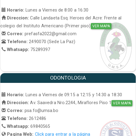
Horario:
Lunes a Viernes de 8:00 a 16:30
Direccion:
Calle Landaeta Esq. Heroes del Acre: Frente al
colegio del Instituto Americano (Primer piso)
VER MAPA
Correo:
prefasfa2022@gmail.com
Telefono:
2490070 (Sede La Paz)
Whatsapp:
75289397
ODONTOLOGIA
Horario:
Lunes a Viernes de 09:15 a 12:15 y 14:30 a 18:30
Direccion:
Av. Saavedra Nro.2244, Miraflores Piso 1
VER MAPA
Correo:
psa.fo@umsa.bo
Telefono:
2612486
Whatsapp:
69840565
Pagina Web:
Click para entrar a la página