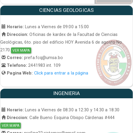
CIENCIAS GEOLOGICAS
Horario:
Lunes a Viernes de 09:00 a 15:00
Direccion:
Oficinas de kardex de la Facultad de Ciencias
Geológicas, 6to. piso del edificio HOY Avenida 6 de agosto No.
2170.
VER MAPA
Correo:
prefa.fcq@umsa.bo
Telefono:
2441983 int. 109
Pagina Web:
Click para entrar a la página
INGENIERIA
Horario:
Lunes a Viernes de 08:30 a 12:30 y 14:30 a 18:30
Direccion:
Calle Bueno Esquina Obispo Cárdenas #444
VER MAPA
Correo:
prefing22.sistemas@gmail.com