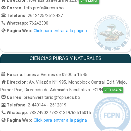
Direccion:
Avenida Saavedra N°2224
VER MAPA
Correo:
fcfb.prefa@umsa.bo
Telefono:
2612425/2612427
Whatsapp:
76242300
Pagina Web:
Click para entrar a la página
CIENCIAS PURAS Y NATURALES
Horario:
Lunes a Viernes de 09:00 a 15:45
Direccion:
Av. Villazón N°1995, Monoblock Central, Edif. Viejo,
Primer Piso, Dirección de Admisión Facultativa -FCPN
VER MAPA
Correo:
preuniversitario@fcpn.edu.bo
Telefono:
2-440144 - 2612819
Whatsapp:
78874902 /73231319/62515015
Pagina Web:
Click para entrar a la página