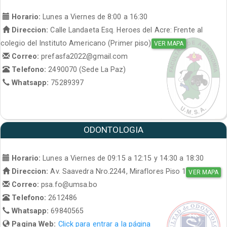
Horario:
Lunes a Viernes de 8:00 a 16:30
Direccion:
Calle Landaeta Esq. Heroes del Acre: Frente al
colegio del Instituto Americano (Primer piso)
VER MAPA
Correo:
prefasfa2022@gmail.com
Telefono:
2490070 (Sede La Paz)
Whatsapp:
75289397
ODONTOLOGIA
Horario:
Lunes a Viernes de 09:15 a 12:15 y 14:30 a 18:30
Direccion:
Av. Saavedra Nro.2244, Miraflores Piso 1
VER MAPA
Correo:
psa.fo@umsa.bo
Telefono:
2612486
Whatsapp:
69840565
Pagina Web:
Click para entrar a la página