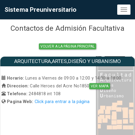
Sistema Preuniversitario
Toggl
naviga
Contactos de Admisión Facultativa
VOLVER A LA PÁGINA PRINCIPAL
ARQUITECTURA,ARTES,DISEÑO Y URBANISMO
Horario:
Lunes a Viernes de 09:00 a 12:00 y 14:30 a 18:00
Direccion:
Calle Heroes del Acre No1850
VER MAPA
Telefono:
2484818 int 108
Pagina Web:
Click para entrar a la página