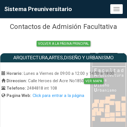
Sistema Preuniversitario
Toggl
naviga
Contactos de Admisión Facultativa
VOLVER A LA PÁGINA PRINCIPAL
ARQUITECTURA,ARTES,DISEÑO Y URBANISMO
Horario:
Lunes a Viernes de 09:00 a 12:00 y 14:30 a 18:00
Direccion:
Calle Heroes del Acre No1850
VER MAPA
Telefono:
2484818 int 108
Pagina Web:
Click para entrar a la página