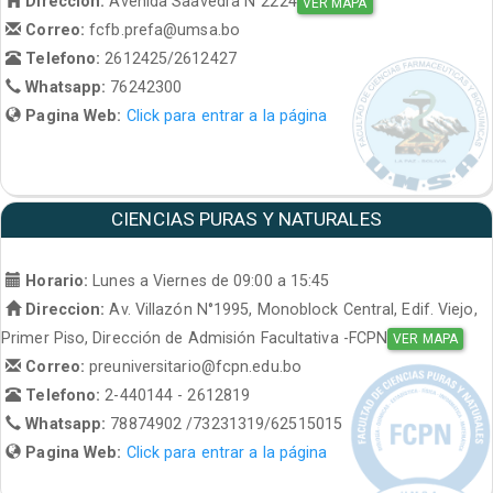
Direccion:
Avenida Saavedra N°2224
VER MAPA
Correo:
fcfb.prefa@umsa.bo
Telefono:
2612425/2612427
Whatsapp:
76242300
Pagina Web:
Click para entrar a la página
CIENCIAS PURAS Y NATURALES
Horario:
Lunes a Viernes de 09:00 a 15:45
Direccion:
Av. Villazón N°1995, Monoblock Central, Edif. Viejo,
Primer Piso, Dirección de Admisión Facultativa -FCPN
VER MAPA
Correo:
preuniversitario@fcpn.edu.bo
Telefono:
2-440144 - 2612819
Whatsapp:
78874902 /73231319/62515015
Pagina Web:
Click para entrar a la página