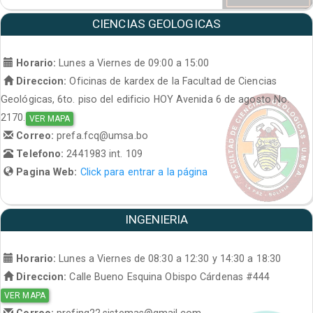
CIENCIAS GEOLOGICAS
Horario:
Lunes a Viernes de 09:00 a 15:00
Direccion:
Oficinas de kardex de la Facultad de Ciencias
Geológicas, 6to. piso del edificio HOY Avenida 6 de agosto No.
2170.
VER MAPA
Correo:
prefa.fcq@umsa.bo
Telefono:
2441983 int. 109
Pagina Web:
Click para entrar a la página
INGENIERIA
Horario:
Lunes a Viernes de 08:30 a 12:30 y 14:30 a 18:30
Direccion:
Calle Bueno Esquina Obispo Cárdenas #444
VER MAPA
Correo:
prefing22.sistemas@gmail.com