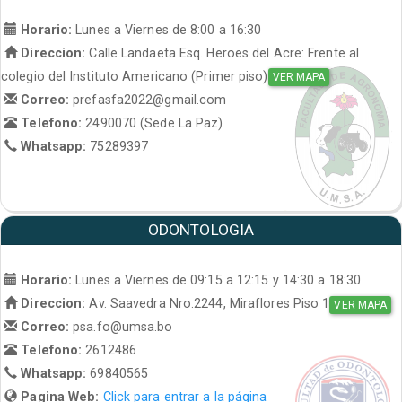
Horario:
Lunes a Viernes de 8:00 a 16:30
Direccion:
Calle Landaeta Esq. Heroes del Acre: Frente al
colegio del Instituto Americano (Primer piso)
VER MAPA
Correo:
prefasfa2022@gmail.com
Telefono:
2490070 (Sede La Paz)
Whatsapp:
75289397
ODONTOLOGIA
Horario:
Lunes a Viernes de 09:15 a 12:15 y 14:30 a 18:30
Direccion:
Av. Saavedra Nro.2244, Miraflores Piso 1
VER MAPA
Correo:
psa.fo@umsa.bo
Telefono:
2612486
Whatsapp:
69840565
Pagina Web:
Click para entrar a la página