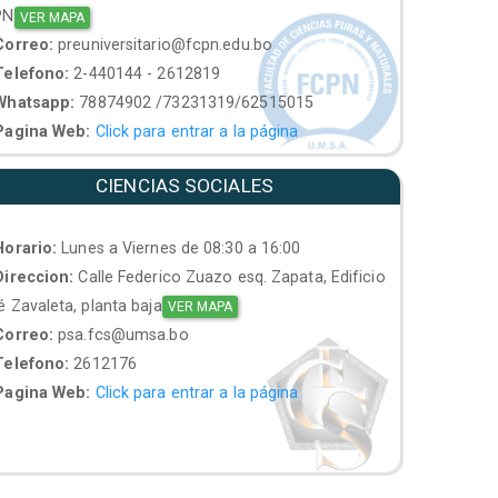
PN
VER MAPA
orreo:
preuniversitario@fcpn.edu.bo
elefono:
2-440144 - 2612819
hatsapp:
78874902 /73231319/62515015
agina Web:
Click para entrar a la página
CIENCIAS SOCIALES
orario:
Lunes a Viernes de 08:30 a 16:00
ireccion:
Calle Federico Zuazo esq. Zapata, Edificio
 Zavaleta, planta baja
VER MAPA
orreo:
psa.fcs@umsa.bo
elefono:
2612176
agina Web:
Click para entrar a la página