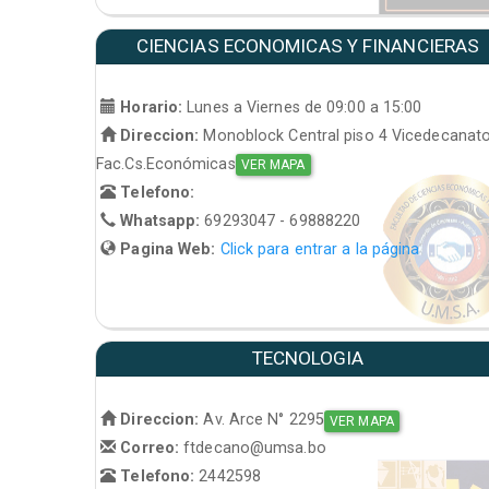
CIENCIAS ECONOMICAS Y FINANCIERAS
Horario:
Lunes a Viernes de 09:00 a 15:00
Direccion:
Monoblock Central piso 4 Vicedecanat
Fac.Cs.Económicas
VER MAPA
Telefono:
Whatsapp:
69293047 - 69888220
Pagina Web:
Click para entrar a la página
TECNOLOGIA
Direccion:
Av. Arce N° 2295
VER MAPA
Correo:
ftdecano@umsa.bo
Telefono:
2442598