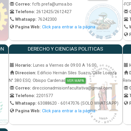
Correo:
fcfb.prefa@umsa.bo
-FC
Telefono:
2612425/2612427
C
Whatsapp:
76242300
T
Pagina Web:
Click para entrar a la página
W
P
ON
DERECHO Y CIENCIAS POLITICAS
Horario:
Lunes a Viernes de 09:00 A 16:00
H
Direccion:
Edificio Hernán Siles Suazo, Calle Loayza
D
N° 380 ESQ. Obispo Cardenas
René
VER MAPA
Correo:
direccionadmisionfacultativa@gmail.com
C
Telefono:
2201577
T
Whatsapp:
63088620 - 60147076 (SOLO WHATSAPP)
P
Pagina Web:
Click para entrar a la página