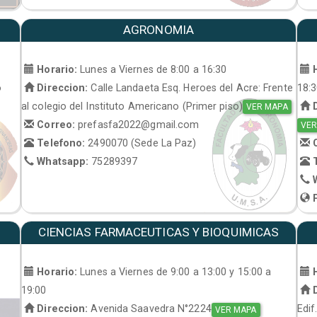
AGRONOMIA
Horario:
Lunes a Viernes de 8:00 a 16:30
H
o
Direccion:
Calle Landaeta Esq. Heroes del Acre: Frente
18:
al colegio del Instituto Americano (Primer piso)
D
VER MAPA
Correo:
prefasfa2022@gmail.com
VER
Telefono:
2490070 (Sede La Paz)
C
Whatsapp:
75289397
T
W
P
CIENCIAS FARMACEUTICAS Y BIOQUIMICAS
Horario:
Lunes a Viernes de 9:00 a 13:00 y 15:00 a
H
19:00
D
Direccion:
Avenida Saavedra N°2224
Edif
VER MAPA