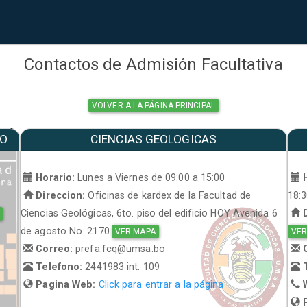
Contactos de Admisión Facultativa
VOLVER A LA PÁGINA PRINCIPAL
MO
CIENCIAS GEOLOGICAS
a
Horario:
Lunes a Viernes de 09:00 a 15:00
H
Direccion:
Oficinas de kardex de la Facultad de
18:
Ciencias Geológicas, 6to. piso del edificio HOY Avenida 6
D
de agosto No. 2170.
VER MAPA
VER
Correo:
prefa.fcq@umsa.bo
C
Telefono:
2441983 int. 109
T
Pagina Web:
Click para entrar a la página
W
P