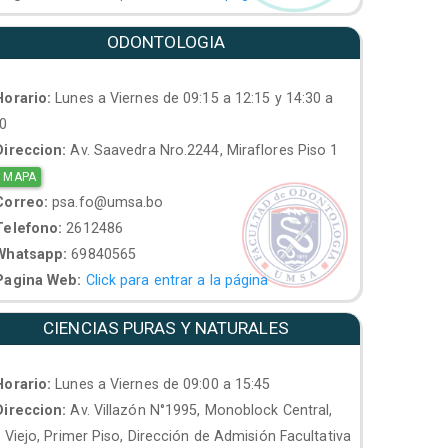
ODONTOLOGIA
orario:
Lunes a Viernes de 09:15 a 12:15 y 14:30 a
30
ireccion:
Av. Saavedra Nro.2244, Miraflores Piso 1
 MAPA
orreo:
psa.fo@umsa.bo
elefono:
2612486
hatsapp:
69840565
agina Web:
Click para entrar a la página
CIENCIAS PURAS Y NATURALES
orario:
Lunes a Viernes de 09:00 a 15:45
ireccion:
Av. Villazón N°1995, Monoblock Central,
. Viejo, Primer Piso, Dirección de Admisión Facultativa