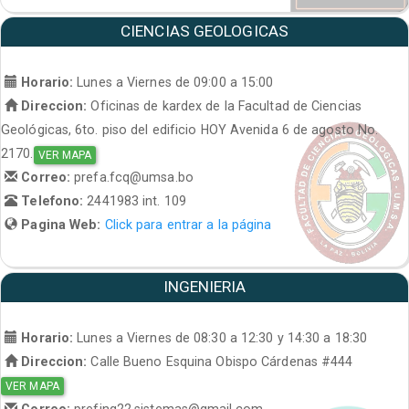
CIENCIAS GEOLOGICAS
Horario:
Lunes a Viernes de 09:00 a 15:00
Direccion:
Oficinas de kardex de la Facultad de Ciencias
Geológicas, 6to. piso del edificio HOY Avenida 6 de agosto No.
2170.
VER MAPA
Correo:
prefa.fcq@umsa.bo
Telefono:
2441983 int. 109
Pagina Web:
Click para entrar a la página
INGENIERIA
Horario:
Lunes a Viernes de 08:30 a 12:30 y 14:30 a 18:30
Direccion:
Calle Bueno Esquina Obispo Cárdenas #444
VER MAPA
Correo:
prefing22.sistemas@gmail.com