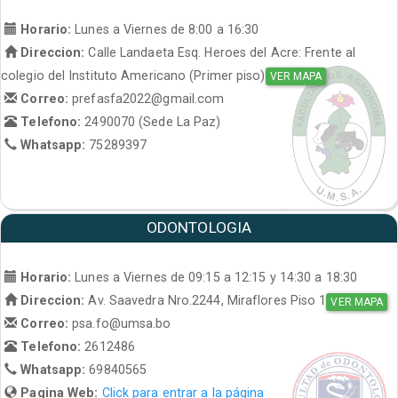
Horario:
Lunes a Viernes de 8:00 a 16:30
Direccion:
Calle Landaeta Esq. Heroes del Acre: Frente al
colegio del Instituto Americano (Primer piso)
VER MAPA
Correo:
prefasfa2022@gmail.com
Telefono:
2490070 (Sede La Paz)
Whatsapp:
75289397
ODONTOLOGIA
Horario:
Lunes a Viernes de 09:15 a 12:15 y 14:30 a 18:30
Direccion:
Av. Saavedra Nro.2244, Miraflores Piso 1
VER MAPA
Correo:
psa.fo@umsa.bo
Telefono:
2612486
Whatsapp:
69840565
Pagina Web:
Click para entrar a la página