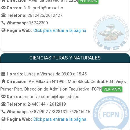
Direccion:
Avenida Saavedra N°2224
VER MAPA
Correo:
fcfb.prefa@umsa.bo
Telefono:
2612425/2612427
Whatsapp:
76242300
Pagina Web:
Click para entrar a la página
CIENCIAS PURAS Y NATURALES
Horario:
Lunes a Viernes de 09:00 a 15:45
Direccion:
Av. Villazón N°1995, Monoblock Central, Edif. Viejo,
Primer Piso, Dirección de Admisión Facultativa -FCPN
VER MAPA
Correo:
preuniversitario@fcpn.edu.bo
Telefono:
2-440144 - 2612819
Whatsapp:
78874902 /73231319/62515015
Pagina Web:
Click para entrar a la página