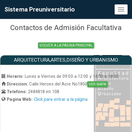
Sistema Preuniversitario
Toggl
naviga
Contactos de Admisión Facultativa
VOLVER A LA PÁGINA PRINCIPAL
ARQUITECTURA,ARTES,DISEÑO Y URBANISMO
Horario:
Lunes a Viernes de 09:00 a 12:00 y 14:30 a 18:00
Direccion:
Calle Heroes del Acre No1850
VER MAPA
Telefono:
2484818 int 108
Pagina Web:
Click para entrar a la página