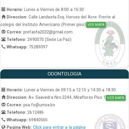
Horario:
Lunes a Viernes de 8:00 a 16:30
Direccion:
Calle Landaeta Esq. Heroes del Acre: Frente al
colegio del Instituto Americano (Primer piso)
VER MAPA
Correo:
prefasfa2022@gmail.com
Telefono:
2490070 (Sede La Paz)
Whatsapp:
75289397
ODONTOLOGIA
Horario:
Lunes a Viernes de 09:15 a 12:15 y 14:30 a 18:30
Direccion:
Av. Saavedra Nro.2244, Miraflores Piso 1
VER MAPA
Correo:
psa.fo@umsa.bo
Telefono:
2612486
Whatsapp:
69840565
Pagina Web:
Click para entrar a la página