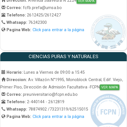
Direccion:
Avenida Saavedra N°2224
VER MAPA
Correo:
fcfb.prefa@umsa.bo
Telefono:
2612425/2612427
Whatsapp:
76242300
Pagina Web:
Click para entrar a la página
CIENCIAS PURAS Y NATURALES
Horario:
Lunes a Viernes de 09:00 a 15:45
Direccion:
Av. Villazón N°1995, Monoblock Central, Edif. Viejo,
Primer Piso, Dirección de Admisión Facultativa -FCPN
VER MAPA
Correo:
preuniversitario@fcpn.edu.bo
Telefono:
2-440144 - 2612819
Whatsapp:
78874902 /73231319/62515015
Pagina Web:
Click para entrar a la página