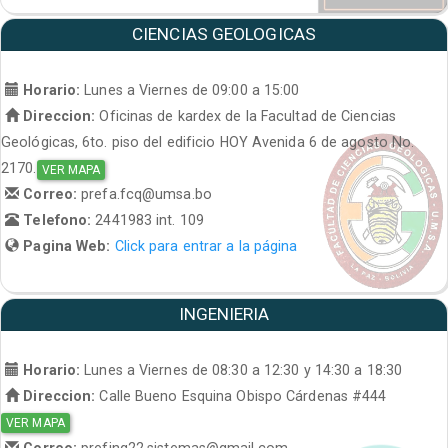
CIENCIAS GEOLOGICAS
Horario:
Lunes a Viernes de 09:00 a 15:00
Direccion:
Oficinas de kardex de la Facultad de Ciencias
Geológicas, 6to. piso del edificio HOY Avenida 6 de agosto No.
2170.
VER MAPA
Correo:
prefa.fcq@umsa.bo
Telefono:
2441983 int. 109
Pagina Web:
Click para entrar a la página
INGENIERIA
Horario:
Lunes a Viernes de 08:30 a 12:30 y 14:30 a 18:30
Direccion:
Calle Bueno Esquina Obispo Cárdenas #444
VER MAPA
Correo:
prefing22.sistemas@gmail.com