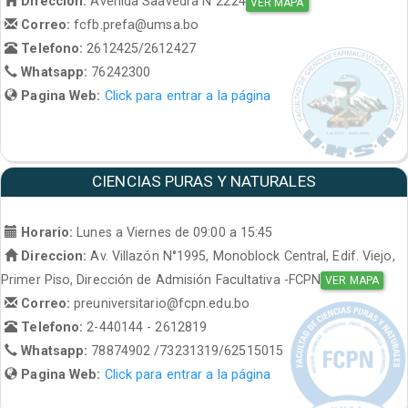
Direccion:
Avenida Saavedra N°2224
VER MAPA
Correo:
fcfb.prefa@umsa.bo
Telefono:
2612425/2612427
Whatsapp:
76242300
Pagina Web:
Click para entrar a la página
CIENCIAS PURAS Y NATURALES
Horario:
Lunes a Viernes de 09:00 a 15:45
Direccion:
Av. Villazón N°1995, Monoblock Central, Edif. Viejo,
Primer Piso, Dirección de Admisión Facultativa -FCPN
VER MAPA
Correo:
preuniversitario@fcpn.edu.bo
Telefono:
2-440144 - 2612819
Whatsapp:
78874902 /73231319/62515015
Pagina Web:
Click para entrar a la página