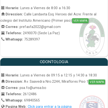
Horario:
Lunes a Viernes de 8:00 a 16:30
Direccion:
Calle Landaeta Esq. Heroes del Acre: Frente al
colegio del Instituto Americano (Primer piso)
VER MAPA
Correo:
prefasfa2022@gmail.com
Telefono:
2490070 (Sede La Paz)
Whatsapp:
75289397
ODONTOLOGIA
Horario:
Lunes a Viernes de 09:15 a 12:15 y 14:30 a 18:30
Direccion:
Av. Saavedra Nro.2244, Miraflores Piso 1
VER MAPA
Correo:
psa.fo@umsa.bo
Telefono:
2612486
Whatsapp:
69840565
Pagina Web:
Click para entrar a la página