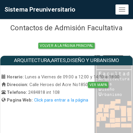
Sistema Preuniversitario
Toggl
naviga
Contactos de Admisión Facultativa
VOLVER A LA PÁGINA PRINCIPAL
ARQUITECTURA,ARTES,DISEÑO Y URBANISMO
Horario:
Lunes a Viernes de 09:00 a 12:00 y 14:30 a 18:00
Direccion:
Calle Heroes del Acre No1850
VER MAPA
Telefono:
2484818 int 108
Pagina Web:
Click para entrar a la página