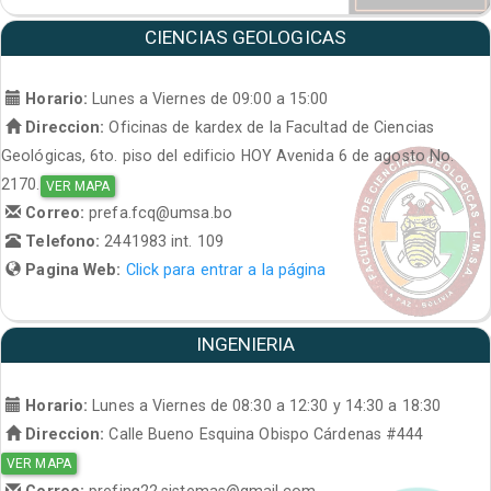
CIENCIAS GEOLOGICAS
Horario:
Lunes a Viernes de 09:00 a 15:00
Direccion:
Oficinas de kardex de la Facultad de Ciencias
Geológicas, 6to. piso del edificio HOY Avenida 6 de agosto No.
2170.
VER MAPA
Correo:
prefa.fcq@umsa.bo
Telefono:
2441983 int. 109
Pagina Web:
Click para entrar a la página
INGENIERIA
Horario:
Lunes a Viernes de 08:30 a 12:30 y 14:30 a 18:30
Direccion:
Calle Bueno Esquina Obispo Cárdenas #444
VER MAPA
Correo:
prefing22.sistemas@gmail.com