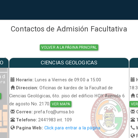
Contactos de Admisión Facultativa
VOLVER A LA PÁGINA PRINCIPAL
MO
CIENCIAS GEOLOGICAS
a
Horario:
Lunes a Viernes de 09:00 a 15:00
H
Direccion:
Oficinas de kardex de la Facultad de
18:
Ciencias Geológicas, 6to. piso del edificio HOY Avenida 6
D
de agosto No. 2170.
VER MAPA
VER
Correo:
prefa.fcq@umsa.bo
C
Telefono:
2441983 int. 109
T
Pagina Web:
Click para entrar a la página
W
P