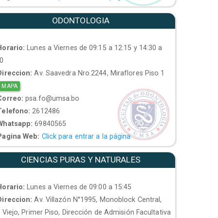
ODONTOLOGIA
orario:
Lunes a Viernes de 09:15 a 12:15 y 14:30 a
30
ireccion:
Av. Saavedra Nro.2244, Miraflores Piso 1
 MAPA
orreo:
psa.fo@umsa.bo
elefono:
2612486
hatsapp:
69840565
agina Web:
Click para entrar a la página
CIENCIAS PURAS Y NATURALES
orario:
Lunes a Viernes de 09:00 a 15:45
ireccion:
Av. Villazón N°1995, Monoblock Central,
. Viejo, Primer Piso, Dirección de Admisión Facultativa