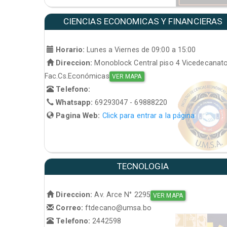
CIENCIAS ECONOMICAS Y FINANCIERAS
Horario:
Lunes a Viernes de 09:00 a 15:00
Direccion:
Monoblock Central piso 4 Vicedecanat
Fac.Cs.Económicas
VER MAPA
Telefono:
Whatsapp:
69293047 - 69888220
Pagina Web:
Click para entrar a la página
TECNOLOGIA
Direccion:
Av. Arce N° 2295
VER MAPA
Correo:
ftdecano@umsa.bo
Telefono:
2442598