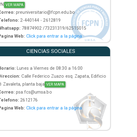
PN
VER MAPA
orreo:
preuniversitario@fcpn.edu.bo
elefono:
2-440144 - 2612819
hatsapp:
78874902 /73231319/62515015
agina Web:
Click para entrar a la página
CIENCIAS SOCIALES
orario:
Lunes a Viernes de 08:30 a 16:00
ireccion:
Calle Federico Zuazo esq. Zapata, Edificio
 Zavaleta, planta baja
VER MAPA
orreo:
psa.fcs@umsa.bo
elefono:
2612176
agina Web:
Click para entrar a la página