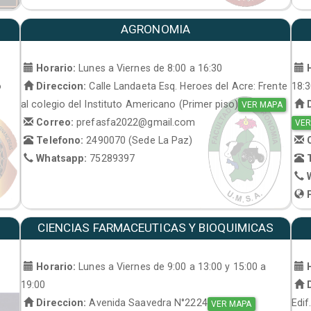
AGRONOMIA
Horario:
Lunes a Viernes de 8:00 a 16:30
H
o
Direccion:
Calle Landaeta Esq. Heroes del Acre: Frente
18:
al colegio del Instituto Americano (Primer piso)
D
VER MAPA
Correo:
prefasfa2022@gmail.com
VER
Telefono:
2490070 (Sede La Paz)
C
Whatsapp:
75289397
T
W
P
CIENCIAS FARMACEUTICAS Y BIOQUIMICAS
Horario:
Lunes a Viernes de 9:00 a 13:00 y 15:00 a
H
19:00
D
Direccion:
Avenida Saavedra N°2224
Edif
VER MAPA