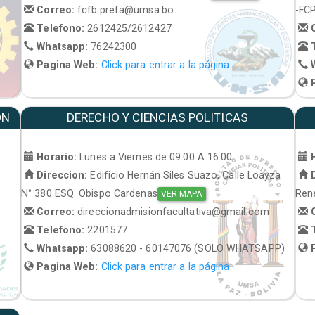
Correo:
fcfb.prefa@umsa.bo
-FC
Telefono:
2612425/2612427
C
Whatsapp:
76242300
T
Pagina Web:
Click para entrar a la página
W
P
ON
DERECHO Y CIENCIAS POLITICAS
Horario:
Lunes a Viernes de 09:00 A 16:00
H
Direccion:
Edificio Hernán Siles Suazo, Calle Loayza
D
N° 380 ESQ. Obispo Cardenas
René
VER MAPA
Correo:
direccionadmisionfacultativa@gmail.com
C
Telefono:
2201577
T
Whatsapp:
63088620 - 60147076 (SOLO WHATSAPP)
P
Pagina Web:
Click para entrar a la página