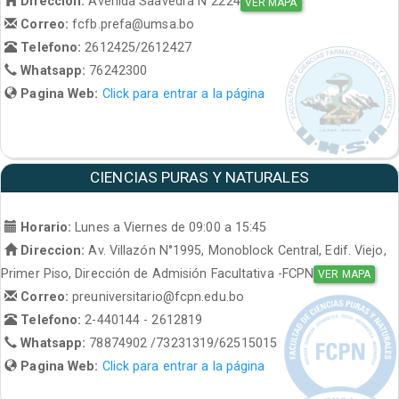
Direccion:
Avenida Saavedra N°2224
VER MAPA
Correo:
fcfb.prefa@umsa.bo
Telefono:
2612425/2612427
Whatsapp:
76242300
Pagina Web:
Click para entrar a la página
CIENCIAS PURAS Y NATURALES
Horario:
Lunes a Viernes de 09:00 a 15:45
Direccion:
Av. Villazón N°1995, Monoblock Central, Edif. Viejo,
Primer Piso, Dirección de Admisión Facultativa -FCPN
VER MAPA
Correo:
preuniversitario@fcpn.edu.bo
Telefono:
2-440144 - 2612819
Whatsapp:
78874902 /73231319/62515015
Pagina Web:
Click para entrar a la página