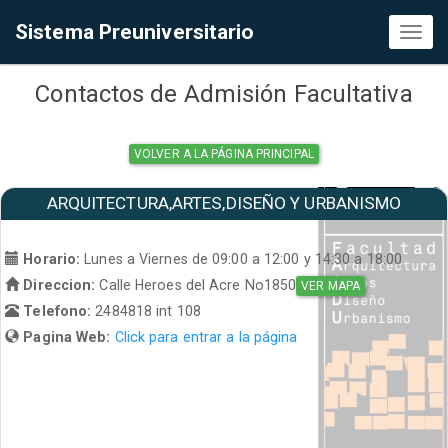
Sistema Preuniversitario
Toggl
naviga
Contactos de Admisión Facultativa
VOLVER A LA PÁGINA PRINCIPAL
ARQUITECTURA,ARTES,DISEÑO Y URBANISMO
Horario:
Lunes a Viernes de 09:00 a 12:00 y 14:30 a 18:00
Direccion:
Calle Heroes del Acre No1850
VER MAPA
Telefono:
2484818 int 108
Pagina Web:
Click para entrar a la página