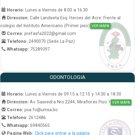
Horario:
Lunes a Viernes de 8:00 a 16:30
Direccion:
Calle Landaeta Esq. Heroes del Acre: Frente al
colegio del Instituto Americano (Primer piso)
VER MAPA
Correo:
prefasfa2022@gmail.com
Telefono:
2490070 (Sede La Paz)
Whatsapp:
75289397
ODONTOLOGIA
Horario:
Lunes a Viernes de 09:15 a 12:15 y 14:30 a 18:30
Direccion:
Av. Saavedra Nro.2244, Miraflores Piso 1
VER MAPA
Correo:
psa.fo@umsa.bo
Telefono:
2612486
Whatsapp:
69840565
Pagina Web:
Click para entrar a la página