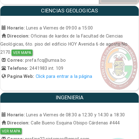
CIENCIAS GEOLOGICAS
Horario:
Lunes a Viernes de 09:00 a 15:00
Direccion:
Oficinas de kardex de la Facultad de Ciencias
Geológicas, 6to. piso del edificio HOY Avenida 6 de agosto No.
2170.
VER MAPA
Correo:
prefa.fcq@umsa.bo
Telefono:
2441983 int. 109
Pagina Web:
Click para entrar a la página
INGENIERIA
Horario:
Lunes a Viernes de 08:30 a 12:30 y 14:30 a 18:30
Direccion:
Calle Bueno Esquina Obispo Cárdenas #444
VER MAPA
Correo:
prefing22.sistemas@gmail.com