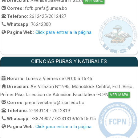
Direccion:
Avenida Saavedra N°2224
VER MAPA
Correo:
fcfb.prefa@umsa.bo
Telefono:
2612425/2612427
Whatsapp:
76242300
Pagina Web:
Click para entrar a la página
CIENCIAS PURAS Y NATURALES
Horario:
Lunes a Viernes de 09:00 a 15:45
Direccion:
Av. Villazón N°1995, Monoblock Central, Edif. Viejo,
Primer Piso, Dirección de Admisión Facultativa -FCPN
VER MAPA
Correo:
preuniversitario@fcpn.edu.bo
Telefono:
2-440144 - 2612819
Whatsapp:
78874902 /73231319/62515015
Pagina Web:
Click para entrar a la página