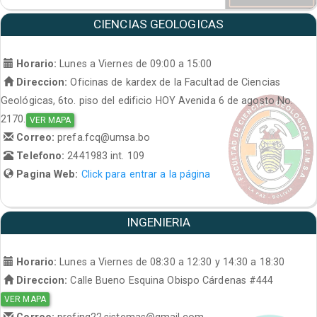
CIENCIAS GEOLOGICAS
Horario:
Lunes a Viernes de 09:00 a 15:00
Direccion:
Oficinas de kardex de la Facultad de Ciencias
Geológicas, 6to. piso del edificio HOY Avenida 6 de agosto No.
2170.
VER MAPA
Correo:
prefa.fcq@umsa.bo
Telefono:
2441983 int. 109
Pagina Web:
Click para entrar a la página
INGENIERIA
Horario:
Lunes a Viernes de 08:30 a 12:30 y 14:30 a 18:30
Direccion:
Calle Bueno Esquina Obispo Cárdenas #444
VER MAPA
Correo:
prefing22.sistemas@gmail.com