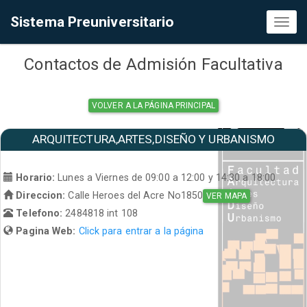
Sistema Preuniversitario
Toggl
naviga
Contactos de Admisión Facultativa
VOLVER A LA PÁGINA PRINCIPAL
ARQUITECTURA,ARTES,DISEÑO Y URBANISMO
Horario:
Lunes a Viernes de 09:00 a 12:00 y 14:30 a 18:00
Direccion:
Calle Heroes del Acre No1850
VER MAPA
Telefono:
2484818 int 108
Pagina Web:
Click para entrar a la página