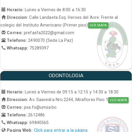
Horario:
Lunes a Viernes de 8:00 a 16:30
Direccion:
Calle Landaeta Esq. Heroes del Acre: Frente al
colegio del Instituto Americano (Primer piso)
VER MAPA
Correo:
prefasfa2022@gmail.com
Telefono:
2490070 (Sede La Paz)
Whatsapp:
75289397
ODONTOLOGIA
Horario:
Lunes a Viernes de 09:15 a 12:15 y 14:30 a 18:30
Direccion:
Av. Saavedra Nro.2244, Miraflores Piso 1
VER MAPA
Correo:
psa.fo@umsa.bo
Telefono:
2612486
Whatsapp:
69840565
Pagina Web:
Click para entrar a la página