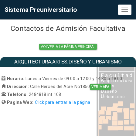
Sistema Preuniversitario
Toggl
naviga
Contactos de Admisión Facultativa
VOLVER A LA PÁGINA PRINCIPAL
ARQUITECTURA,ARTES,DISEÑO Y URBANISMO
Horario:
Lunes a Viernes de 09:00 a 12:00 y 14:30 a 18:00
Direccion:
Calle Heroes del Acre No1850
VER MAPA
Telefono:
2484818 int 108
Pagina Web:
Click para entrar a la página