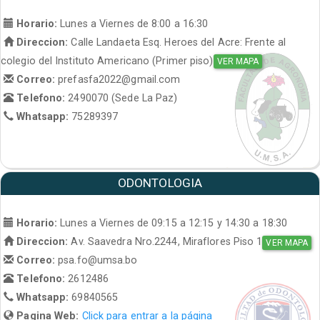
Horario:
Lunes a Viernes de 8:00 a 16:30
Direccion:
Calle Landaeta Esq. Heroes del Acre: Frente al
colegio del Instituto Americano (Primer piso)
VER MAPA
Correo:
prefasfa2022@gmail.com
Telefono:
2490070 (Sede La Paz)
Whatsapp:
75289397
ODONTOLOGIA
Horario:
Lunes a Viernes de 09:15 a 12:15 y 14:30 a 18:30
Direccion:
Av. Saavedra Nro.2244, Miraflores Piso 1
VER MAPA
Correo:
psa.fo@umsa.bo
Telefono:
2612486
Whatsapp:
69840565
Pagina Web:
Click para entrar a la página