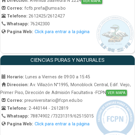
Direccion:
Avenida Saavedra N°2224
VER MAPA
Correo:
fcfb.prefa@umsa.bo
Telefono:
2612425/2612427
Whatsapp:
76242300
Pagina Web:
Click para entrar a la página
CIENCIAS PURAS Y NATURALES
Horario:
Lunes a Viernes de 09:00 a 15:45
Direccion:
Av. Villazón N°1995, Monoblock Central, Edif. Viejo,
Primer Piso, Dirección de Admisión Facultativa -FCPN
VER MAPA
Correo:
preuniversitario@fcpn.edu.bo
Telefono:
2-440144 - 2612819
Whatsapp:
78874902 /73231319/62515015
Pagina Web:
Click para entrar a la página