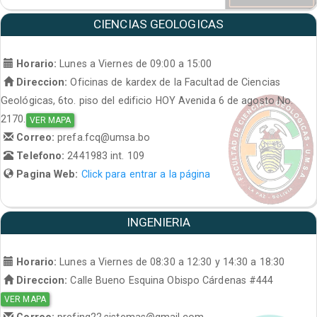
CIENCIAS GEOLOGICAS
Horario:
Lunes a Viernes de 09:00 a 15:00
Direccion:
Oficinas de kardex de la Facultad de Ciencias
Geológicas, 6to. piso del edificio HOY Avenida 6 de agosto No.
2170.
VER MAPA
Correo:
prefa.fcq@umsa.bo
Telefono:
2441983 int. 109
Pagina Web:
Click para entrar a la página
INGENIERIA
Horario:
Lunes a Viernes de 08:30 a 12:30 y 14:30 a 18:30
Direccion:
Calle Bueno Esquina Obispo Cárdenas #444
VER MAPA
Correo:
prefing22.sistemas@gmail.com